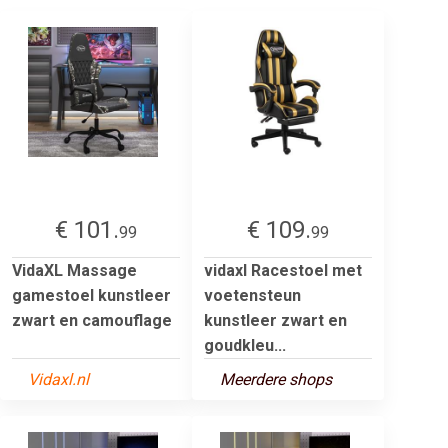
€ 101.
€ 109.
99
99
VidaXL Massage
vidaxl Racestoel met
gamestoel kunstleer
voetensteun
zwart en camouflage
kunstleer zwart en
goudkleu...
Vidaxl.nl
Meerdere shops