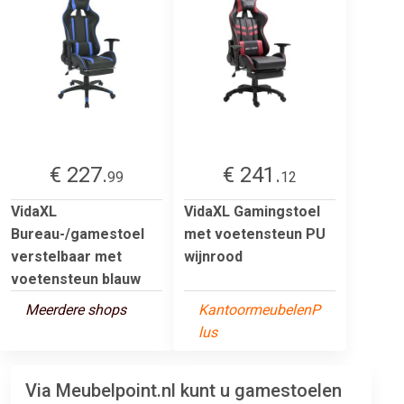
€ 227.
€ 241.
99
12
VidaXL
VidaXL Gamingstoel
Bureau-/gamestoel
met voetensteun PU
verstelbaar met
wijnrood
voetensteun blauw
Meerdere shops
KantoormeubelenP
lus
Via Meubelpoint.nl kunt u gamestoelen