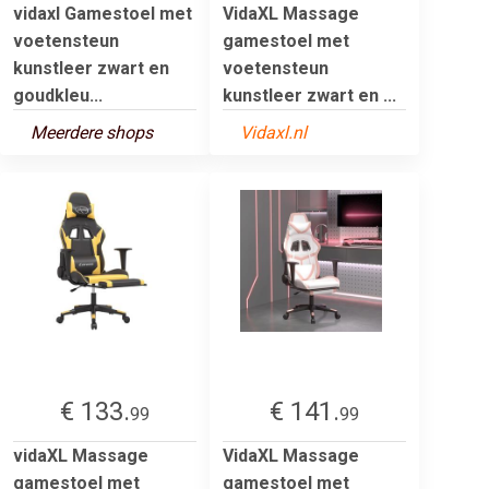
vidaxl Gamestoel met
VidaXL Massage
voetensteun
gamestoel met
kunstleer zwart en
voetensteun
goudkleu...
kunstleer zwart en ...
Meerdere shops
Vidaxl.nl
€ 133.
€ 141.
99
99
vidaXL Massage
VidaXL Massage
gamestoel met
gamestoel met