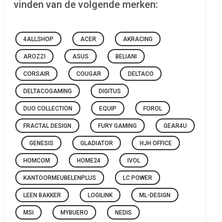
vinden van de volgende merken:
4ALLSHOP
ACER
AKRACING
AROZZI
ASUS
BELIANI
CORSAIR
COUGAR
DELTACO
DELTACOGAMING
DIGITUS
DUO COLLECTION
EQUIP
FOROL
FRACTAL DESIGN
FURY GAMING
GEAR4U
GENESIS
GLADIATOR
HJH OFFICE
HOMCOM
HOME24
IVOL
KANTOORMEUBELENPLUS
LC POWER
LEEN BAKKER
LOGILINK
ML-DESIGN
MSI
MYBUERO
NEDIS