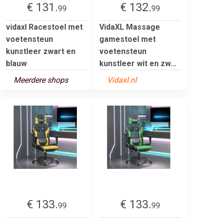
€ 131.
€ 132.
99
99
vidaxl Racestoel met
VidaXL Massage
voetensteun
gamestoel met
kunstleer zwart en
voetensteun
blauw
kunstleer wit en zw...
Meerdere shops
Vidaxl.nl
€ 133.
€ 133.
99
99