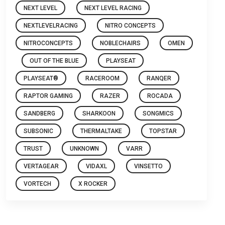
NEXT LEVEL
NEXT LEVEL RACING
NEXTLEVELRACING
NITRO CONCEPTS
NITROCONCEPTS
NOBLECHAIRS
OMEN
OUT OF THE BLUE
PLAYSEAT
PLAYSEAT®
RACEROOM
RANQER
RAPTOR GAMING
RAZER
ROCADA
SANDBERG
SHARKOON
SONGMICS
SUBSONIC
THERMALTAKE
TOPSTAR
TRUST
UNKNOWN
VARR
VERTAGEAR
VIDAXL
VINSETTO
VORTECH
X ROCKER