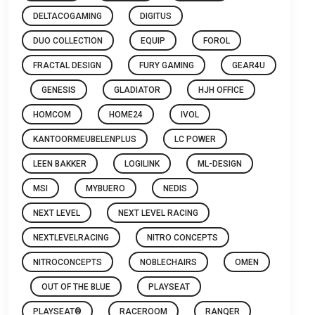
DELTACOGAMING
DIGITUS
DUO COLLECTION
EQUIP
FOROL
FRACTAL DESIGN
FURY GAMING
GEAR4U
GENESIS
GLADIATOR
HJH OFFICE
HOMCOM
HOME24
IVOL
KANTOORMEUBELENPLUS
LC POWER
LEEN BAKKER
LOGILINK
ML-DESIGN
MSI
MYBUERO
NEDIS
NEXT LEVEL
NEXT LEVEL RACING
NEXTLEVELRACING
NITRO CONCEPTS
NITROCONCEPTS
NOBLECHAIRS
OMEN
OUT OF THE BLUE
PLAYSEAT
PLAYSEAT®
RACEROOM
RANQER