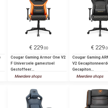
€ 229
€ 229
.00
.
e
Cougar Gaming Armor One V2
Cougar Gaming A
F Universele gamestoel
V2 Gecapitonneerde
Gestoffeer...
Gecapiton...
Meerdere shops
Meerdere shops