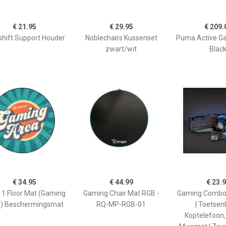
€ 21.95
€ 29.95
€ 209.
shift Support Houder
Noblechairs Kussenset
Puma Active G
zwart/wit
Blac
€ 34.95
€ 44.99
€ 23.
1 Floor Mat (Gaming
Gaming Chair Mat RGB -
Gaming Combo K
) Beschermingsmat
RQ-MP-RGB-01
| Toetsen
Koptelefoon,