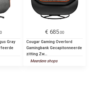
€ 685
00
.00
gus Gray
Cougar Gaming Overlord
ffeerde
Gamingbank Gecapitonneerde
zitting Zw...
Meerdere shops