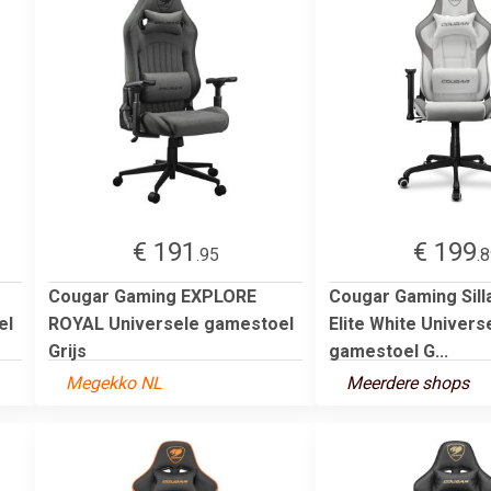
€ 191
€ 199
.95
.
Cougar Gaming EXPLORE
Cougar Gaming Sill
el
ROYAL Universele gamestoel
Elite White Univers
Grijs
gamestoel G...
Megekko NL
Meerdere shops