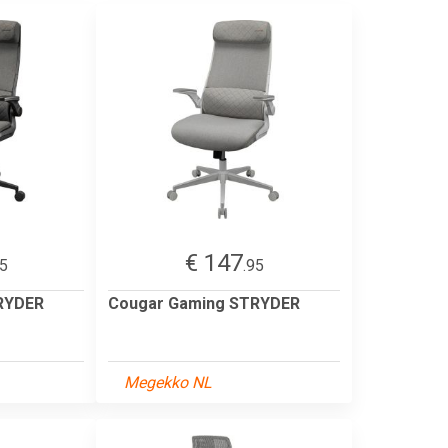
€ 147
95
.95
RYDER
Cougar Gaming STRYDER
Megekko NL