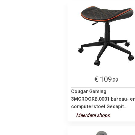
€ 109
.99
Cougar Gaming
3MCROORB.0001 bureau- e
computerstoel Gecapit...
Meerdere shops