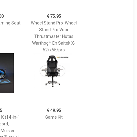
00
€ 75.95
aming Seat
Wheel Stand Pro Wheel
k
Stand Pro Voor
Thrustmaster Hotas
Warthog™ En Saitek X-
52/x55/pro
95
€ 49.95
it | 4-in-1
Game Kit
bord,
 Muis en