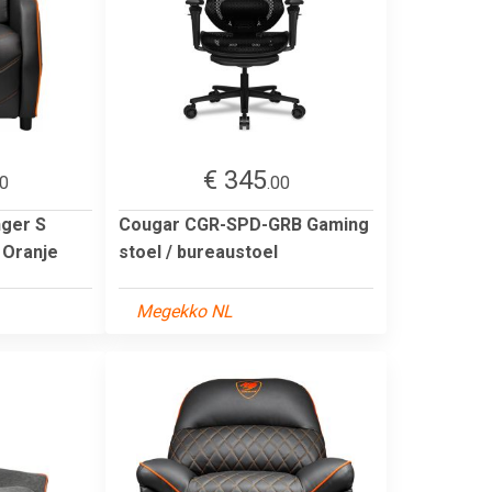
€ 345
00
.00
ger S
Cougar CGR-SPD-GRB Gaming
 Oranje
stoel / bureaustoel
Megekko NL