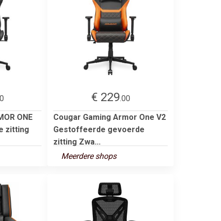
€ 229
00
.00
RMOR ONE
Cougar Gaming Armor One V2
 zitting
Gestoffeerde gevoerde
zitting Zwa...
Meerdere shops