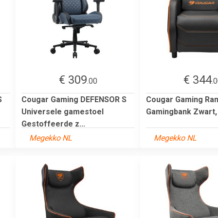
€ 309
€ 344
.00
.
S
Cougar Gaming DEFENSOR S
Cougar Gaming Ran
Universele gamestoel
Gamingbank Zwart,
Gestoffeerde z...
Megekko NL
Megekko NL