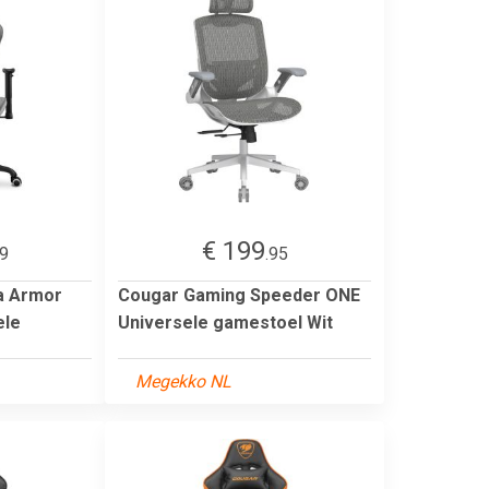
€ 199
89
.95
a Armor
Cougar Gaming Speeder ONE
ele
Universele gamestoel Wit
Megekko NL