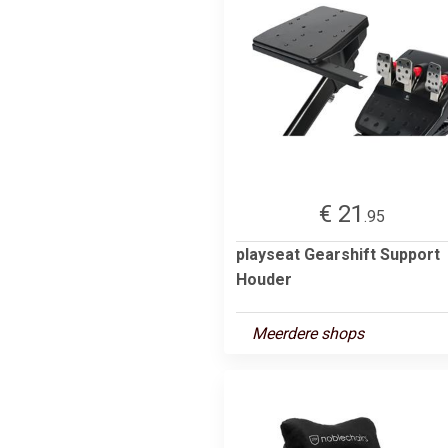
€ 21
.95
playseat Gearshift Support
Houder
Meerdere shops