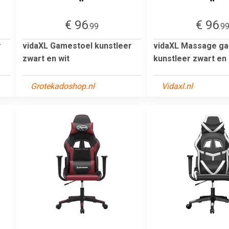
€ 96
€ 96
.99
.9
r
vidaXL Gamestoel kunstleer
vidaXL Massage g
zwart en wit
kunstleer zwart en 
Grotekadoshop.nl
Vidaxl.nl