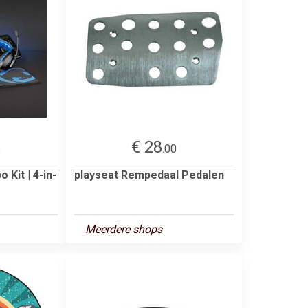
€ 28
5
.00
Kit | 4-in-
playseat Rempedaal Pedalen
Meerdere shops