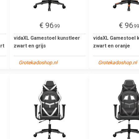
€ 96
€ 96
.99
.9
vidaXL Gamestoel kunstleer
vidaXL Gamestoel 
rt
zwart en grijs
zwart en oranje
Grotekadoshop.nl
Grotekadoshop.nl