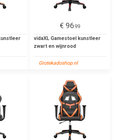
€ 96
9
.99
kunstleer
vidaXL Gamestoel kunstleer
zwart en wijnrood
Grotekadoshop.nl