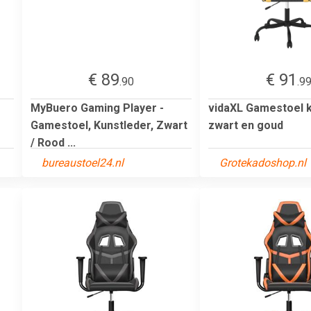
€ 89
€ 91
.90
.9
MyBuero Gaming Player -
vidaXL Gamestoel 
Gamestoel, Kunstleder, Zwart
zwart en goud
/ Rood ...
bureaustoel24.nl
Grotekadoshop.nl