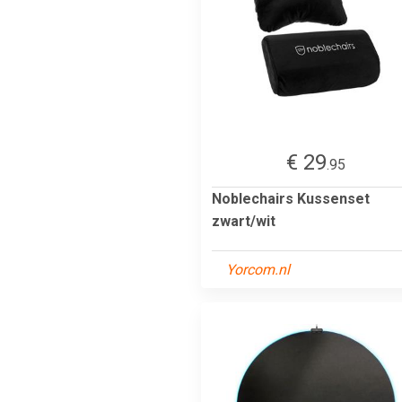
€ 29
.95
Noblechairs Kussenset
zwart/wit
Yorcom.nl