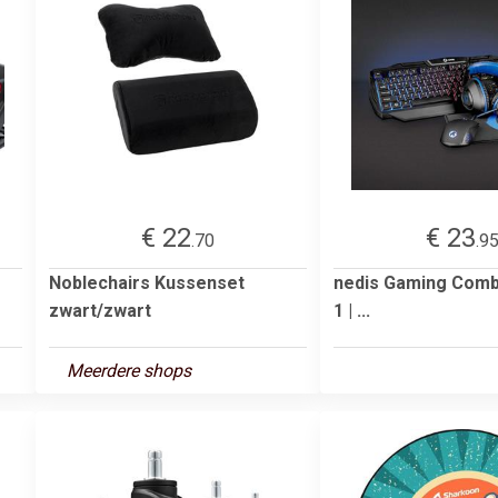
€ 22
€ 23
.70
.9
Noblechairs Kussenset
nedis Gaming Combo 
zwart/zwart
1 | ...
Meerdere shops