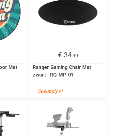
€ 34
5
.99
oor Mat
Ranqer Gaming Chair Mat
zwart - RQ-MP-01
Sbsupply.nl