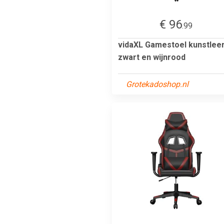
€ 96
.99
vidaXL Gamestoel kunstlee
zwart en wijnrood
Grotekadoshop.nl