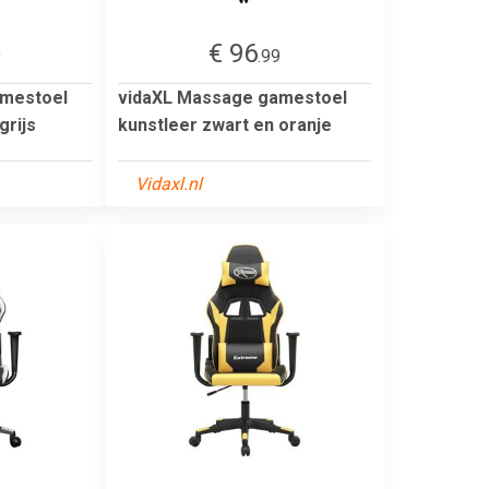
€ 96
9
.99
amestoel
vidaXL Massage gamestoel
grijs
kunstleer zwart en oranje
Vidaxl.nl