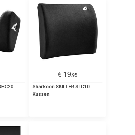
€ 19
5
.95
 SHC20
Sharkoon SKILLER SLC10
Kussen