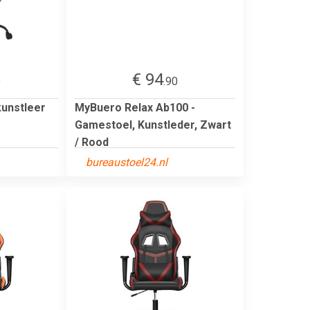
€ 94
9
.90
kunstleer
MyBuero Relax Ab100 -
Gamestoel, Kunstleder, Zwart
/ Rood
bureaustoel24.nl