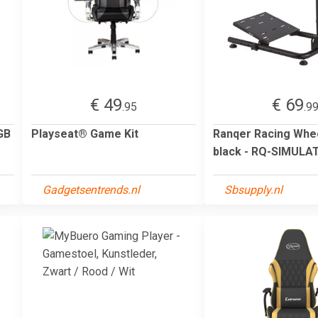
€ 49
€ 69
.95
.9
GB
Playseat® Game Kit
Ranqer Racing Whe
black - RQ-SIMULA
Gadgetsentrends.nl
Sbsupply.nl