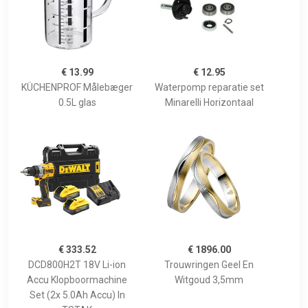
€ 13.99
€ 12.95
KÜCHENPROF Målebæger
Waterpomp reparatie set
0.5L glas
Minarelli Horizontaal
€ 333.52
€ 1896.00
DCD800H2T 18V Li-ion
Trouwringen Geel En
Accu Klopboormachine
Witgoud 3,5mm
Set (2x 5.0Ah Accu) In