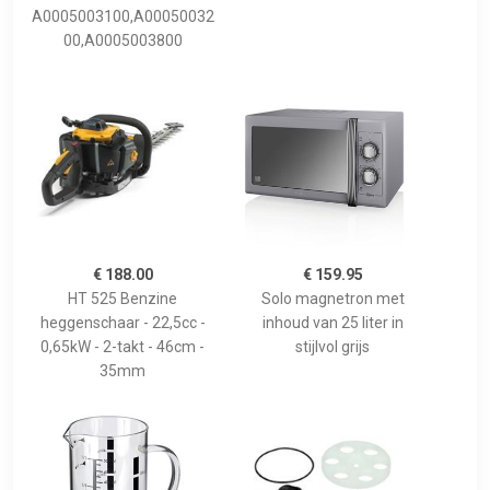
A0005003100,A00050032
00,A0005003800
€ 188.00
€ 159.95
HT 525 Benzine
Solo magnetron met
heggenschaar - 22,5cc -
inhoud van 25 liter in
0,65kW - 2-takt - 46cm -
stijlvol grijs
35mm