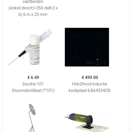
vastbinden
(enkel/direct)=350 daN (l x
b) 6 m x 25 mm
€ 6.49
€ 499.00
Seuthe 101
Hob2Hood inductie
Stoomdestillaat (*101)
kookplaat ILB64334CB