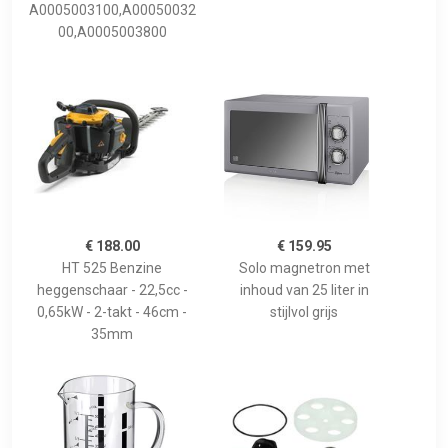
A0005003100,A00050032
00,A0005003800
€ 188.00
€ 159.95
HT 525 Benzine
Solo magnetron met
heggenschaar - 22,5cc -
inhoud van 25 liter in
0,65kW - 2-takt - 46cm -
stijlvol grijs
35mm