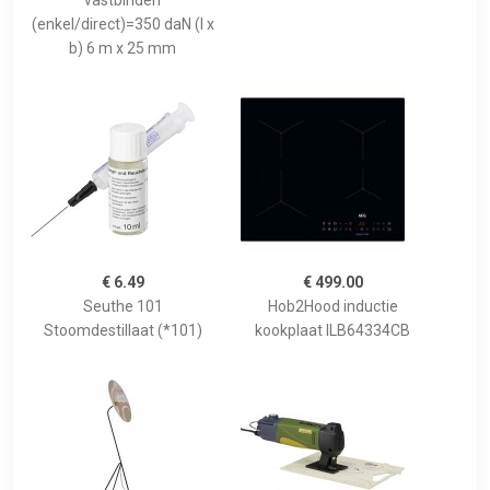
vastbinden
(enkel/direct)=350 daN (l x
b) 6 m x 25 mm
€ 6.49
€ 499.00
Seuthe 101
Hob2Hood inductie
Stoomdestillaat (*101)
kookplaat ILB64334CB