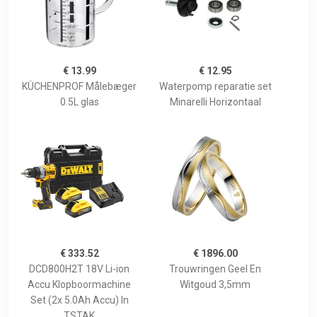
€ 13.99
€ 12.95
KÜCHENPROF Målebæger
Waterpomp reparatie set
0.5L glas
Minarelli Horizontaal
€ 333.52
€ 1896.00
DCD800H2T 18V Li-ion
Trouwringen Geel En
Accu Klopboormachine
Witgoud 3,5mm
Set (2x 5.0Ah Accu) In
TSTAK