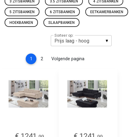
3 ZITSBANKEN
3.5 ZITSBANKEN
4 ZITSBANKEN
5 ZITSBANKEN
6 ZITSBANKEN
EETKAMERBANKEN
HOEKBANKEN
SLAAPBANKEN
Sorteer op:
(current)
1
2
Volgende pagina
€ 1241.
€ 1241.
99
99