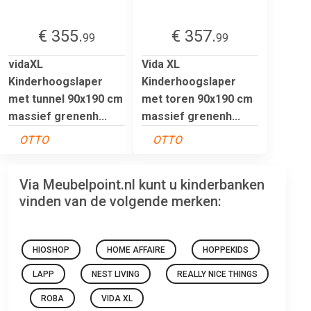
€ 355.
€ 357.
99
99
vidaXL
Vida XL
Kinderhoogslaper
Kinderhoogslaper
met tunnel 90x190 cm
met toren 90x190 cm
massief grenenh...
massief grenenh...
OTTO
OTTO
Via Meubelpoint.nl kunt u kinderbanken
vinden van de volgende merken:
HIOSHOP
HOME AFFAIRE
HOPPEKIDS
LAPP
NEST LIVING
REALLY NICE THINGS
ROBA
VIDA XL