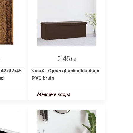
€ 45
0
.00
 42x42x45
vidaXL Opbergbank inklapbaar
ud
PVC bruin
Meerdere shops