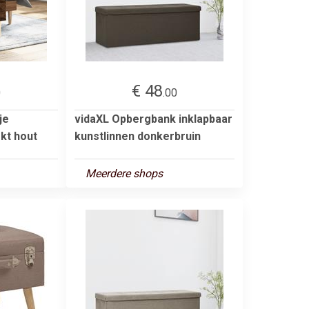
€ 48
0
.00
je
vidaXL Opbergbank inklapbaar
kt hout
kunstlinnen donkerbruin
Meerdere shops