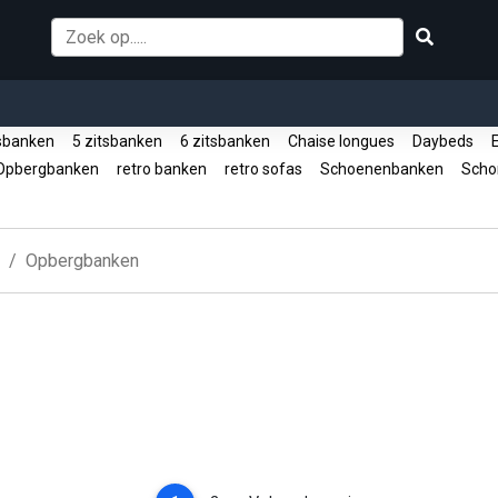
tsbanken
5 zitsbanken
6 zitsbanken
Chaise longues
Daybeds
E
pbergbanken
retro banken
retro sofas
Schoenenbanken
Scho
Opbergbanken