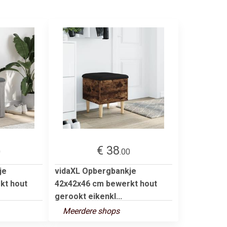
€ 38
0
.00
je
vidaXL Opbergbankje
kt hout
42x42x46 cm bewerkt hout
gerookt eikenkl...
Meerdere shops