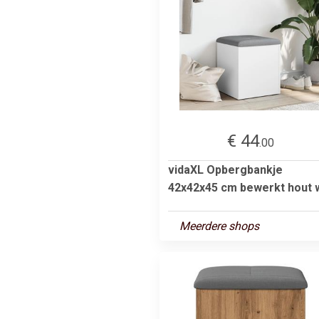
€ 44
.00
vidaXL Opbergbankje
42x42x45 cm bewerkt hout w
Meerdere shops