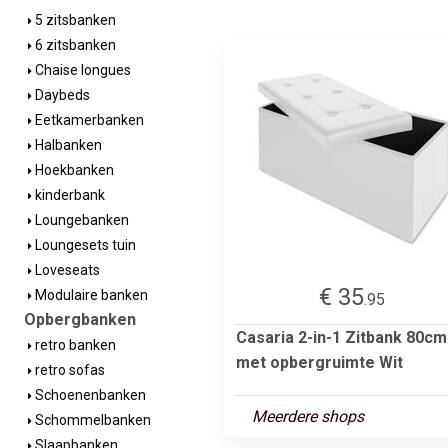
5 zitsbanken
6 zitsbanken
Chaise longues
Daybeds
Eetkamerbanken
Halbanken
Hoekbanken
kinderbank
Loungebanken
Loungesets tuin
Loveseats
€ 35
Modulaire banken
.95
Opbergbanken
Casaria 2-in-1 Zitbank 80cm
retro banken
met opbergruimte Wit
retro sofas
Schoenenbanken
Meerdere shops
Schommelbanken
Slaapbanken