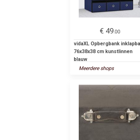
€ 49
.00
vidaXL Opbergbank inklapb
76x38x38 cm kunstlinnen
blauw
Meerdere shops