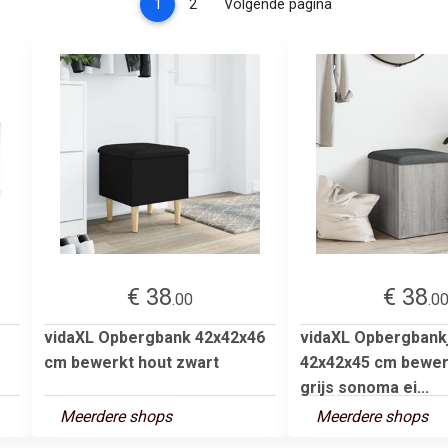
(current)
1
2
Volgende pagina
€ 38
€ 38
.00
.0
vidaXL Opbergbank 42x42x46
vidaXL Opbergbank
cm bewerkt hout zwart
42x42x45 cm bewer
grijs sonoma ei...
Meerdere shops
Meerdere shops