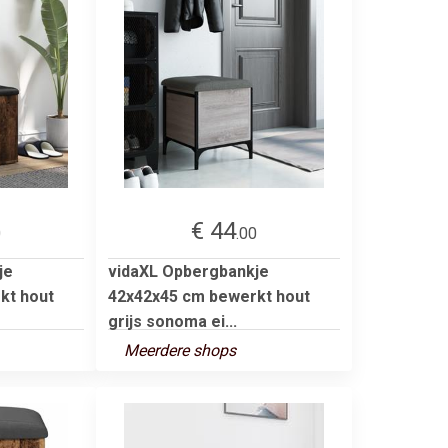
€ 44
0
.00
je
vidaXL Opbergbankje
kt hout
42x42x45 cm bewerkt hout
grijs sonoma ei...
Meerdere shops