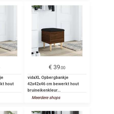
€ 39
0
.00
je
vidaXL Opbergbankje
kt hout
42x42x46 cm bewerkt hout
bruineikenkleur...
Meerdere shops