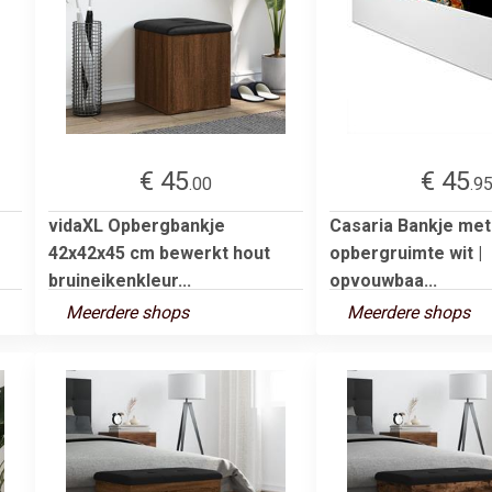
€ 45
€ 45
.00
.9
vidaXL Opbergbankje
Casaria Bankje met
42x42x45 cm bewerkt hout
opbergruimte wit |
bruineikenkleur...
opvouwbaa...
Meerdere shops
Meerdere shops