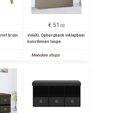
€ 51
0
.00
tof bruin
vidaXL Opbergbank inklapbaar
kunstlinnen taupe
Meerdere shops