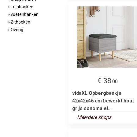
Tuinbanken
voetenbanken
Zithoeken
Overig
€ 38
.00
vidaXL Opbergbankje
42x42x46 cm bewerkt hout
grijs sonoma ei...
Meerdere shops