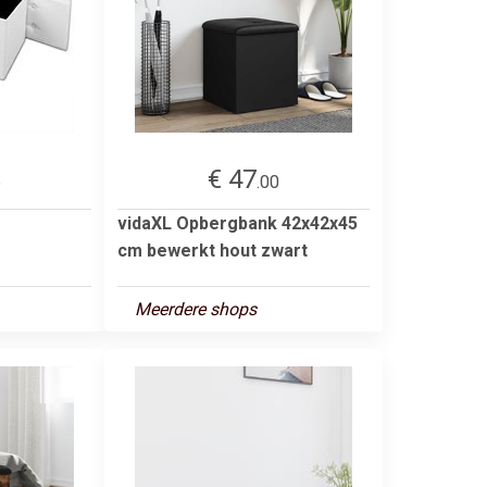
€ 47
5
.00
vidaXL Opbergbank 42x42x45
cm bewerkt hout zwart
Meerdere shops