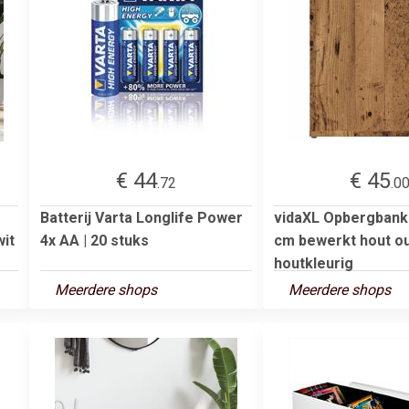
€ 44
€ 45
.72
.0
Batterij Varta Longlife Power
vidaXL Opbergbank
it
4x AA | 20 stuks
cm bewerkt hout o
houtkleurig
Meerdere shops
Meerdere shops