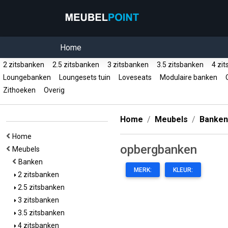
Home
2 zitsbanken
2.5 zitsbanken
3 zitsbanken
3.5 zitsbanken
4 zi
Loungebanken
Loungesets tuin
Loveseats
Modulaire banken
O
Zithoeken
Overig
Home
Meubels
Banken
Home
opbergbanken
Meubels
Banken
MERK:
KLEUR:
2 zitsbanken
2.5 zitsbanken
3 zitsbanken
3.5 zitsbanken
4 zitsbanken