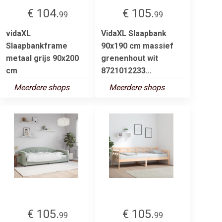
€ 104.
€ 105.
99
99
vidaXL
VidaXL Slaapbank
Slaapbankframe
90x190 cm massief
metaal grijs 90x200
grenenhout wit
cm
8721012233...
Meerdere shops
Meerdere shops
€ 105.
€ 105.
99
99