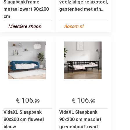
Slaapbankframe
veelzijdige relaxstoel,
metaal zwart 90x200
gastenbed met afn...
cm
Meerdere shops
Aosom.nl
€ 106.
€ 106.
99
99
VidaXL Slaapbank
VidaXL Slaapbank
80x200 cm fluweel
90x200 cm massief
blauw
grenenhout zwart