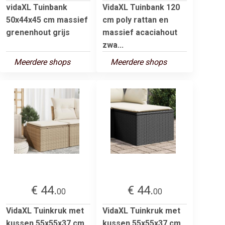
vidaXL Tuinbank
VidaXL Tuinbank 120
50x44x45 cm massief
cm poly rattan en
grenenhout grijs
massief acaciahout
zwa...
Meerdere shops
Meerdere shops
€ 44.
€ 44.
00
00
VidaXL Tuinkruk met
VidaXL Tuinkruk met
kussen 55x55x37 cm
kussen 55x55x37 cm