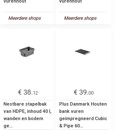
vurenhout
vurenhout
Meerdere shops
Meerdere shops
€ 38.
€ 39.
12
00
Nestbare stapelbak
Plus Danmark Houten
van HDPE, inhoud 40 l,
bank vuren
wanden en bodem
geimpregneerd Cubic
ge...
& Pipe 60...