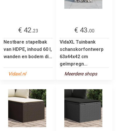
€ 42.
€ 43.
23
00
Nestbare stapelbak
VidaXL Tuinbank
van HDPE, inhoud 60 l,
schanskorfontwerp
wanden en bodem di...
63x44x42 cm
geïmpregn...
Vidaxl.nl
Meerdere shops