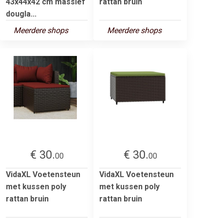
43x44x42 cm massief
rattan bruin
dougla...
Meerdere shops
Meerdere shops
€ 30.
€ 30.
00
00
VidaXL Voetensteun
VidaXL Voetensteun
met kussen poly
met kussen poly
rattan bruin
rattan bruin