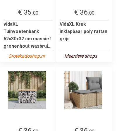
€ 35.
€ 36.
00
00
vidaXL
VidaXL Kruk
Tuinvoetenbank
inklapbaar poly rattan
62x30x32 cm massief
grijs
grenenhout wasbrui...
Grotekadoshop.nl
Meerdere shops
€ 36.
€ 36.