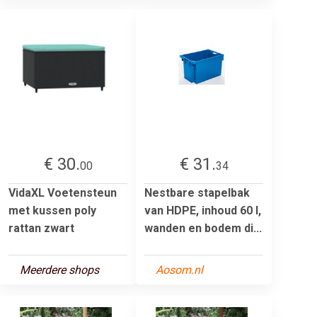
€ 30.
€ 31.
00
34
VidaXL Voetensteun
Nestbare stapelbak
met kussen poly
van HDPE, inhoud 60 l,
rattan zwart
wanden en bodem di...
Meerdere shops
Aosom.nl