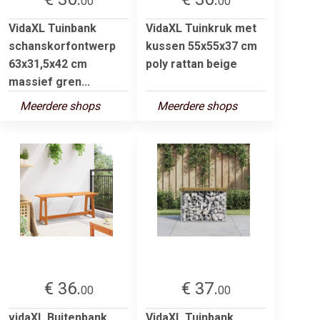
00
00
VidaXL Tuinbank
VidaXL Tuinkruk met
schanskorfontwerp
kussen 55x55x37 cm
63x31,5x42 cm
poly rattan beige
massief gren...
Meerdere shops
Meerdere shops
€ 36.
€ 37.
00
00
vidaXL Buitenbank
VidaXL Tuinbank