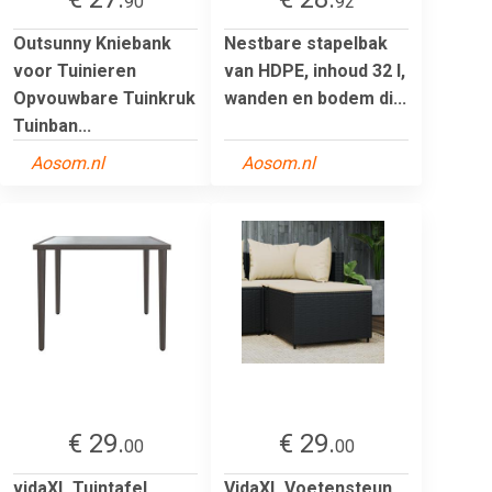
90
92
Outsunny Kniebank
Nestbare stapelbak
voor Tuinieren
van HDPE, inhoud 32 l,
Opvouwbare Tuinkruk
wanden en bodem di...
Tuinban...
Aosom.nl
Aosom.nl
€ 29.
€ 29.
00
00
vidaXL Tuintafel
VidaXL Voetensteun