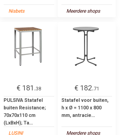
Nisbets
Meerdere shops
€ 181.
€ 182.
38
71
PULSIVA Statafel
Statafel voor buiten,
buiten Resistance;
h x Ø = 1100 x 800
70x70x110 cm
mm, antracie...
(LxBxH); Ta...
LUSINI
Meerdere shops