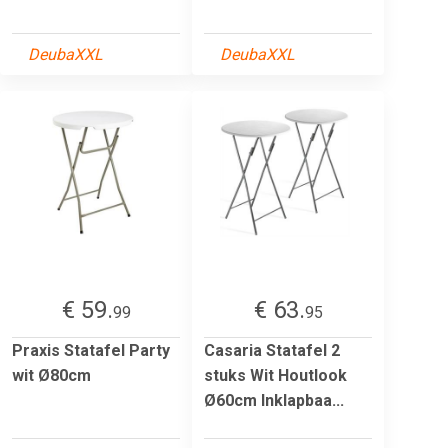
DeubaXXL
DeubaXXL
€ 59.
€ 63.
99
95
Praxis Statafel Party
Casaria Statafel 2
wit Ø80cm
stuks Wit Houtlook
Ø60cm Inklapbaa...