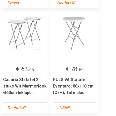
Praxis
DeubaXXL
€ 63.
€ 78.
95
59
Casaria Statafel 2
PULSIVA Statafel
stuks Wit Marmerlook
Eventaro; 80x110 cm
Ø60cm Inklapb...
(ØxH); Tafelblad...
DeubaXXL
LUSINI