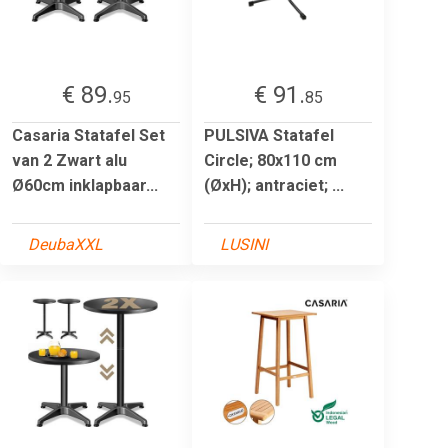
€ 89.
€ 91.
95
85
Casaria Statafel Set
PULSIVA Statafel
van 2 Zwart alu
Circle; 80x110 cm
Ø60cm inklapbaar...
(ØxH); antraciet; ...
DeubaXXL
LUSINI