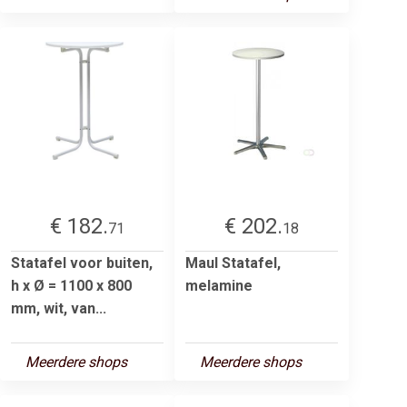
€ 182.
€ 202.
71
18
Statafel voor buiten,
Maul Statafel,
h x Ø = 1100 x 800
melamine
mm, wit, van...
Meerdere shops
Meerdere shops