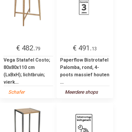
€ 482.
€ 491.
79
13
Vega Statafel Costo;
Paperflow Bistrotafel
80x80x110 cm
Palomba, rond, 4-
(LxBxH); lichtbruin;
poots massief houten
vierk...
...
Schafer
Meerdere shops