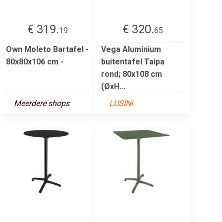
€ 319.
€ 320.
19
65
Own Moleto Bartafel -
Vega Aluminium
80x80x106 cm -
buitentafel Taipa
rond; 80x108 cm
(ØxH...
Meerdere shops
LUSINI