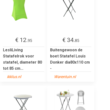
€ 12.
€ 34.
95
85
LesliLiving
Buitengewoon de
Statafelrok voor
boet Statafel Louis
statafel, diameter 80
Donker dia80x110 cm
tot 85 cm...
-
ikklus.nl
Warentuin.nl