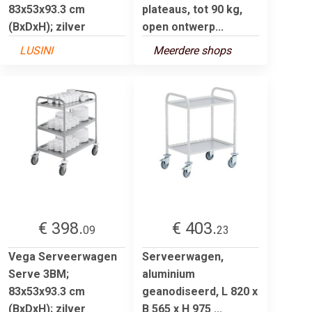
83x53x93.3 cm
plateaus, tot 90 kg,
(BxDxH); zilver
open ontwerp...
LUSINI
Meerdere shops
€ 398.
€ 403.
09
23
Vega Serveerwagen
Serveerwagen,
Serve 3BM;
aluminium
83x53x93.3 cm
geanodiseerd, L 820 x
(BxDxH); zilver
B 565 x H 975 ...