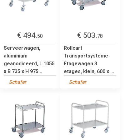
€ 494.
€ 503.
50
78
Serveerwagen,
Rollcart
aluminium
Transportsysteme
geanodiseerd, L 1055
Etagewagen 3
x B 735 x H 975...
etages, klein, 600 x ...
Schafer
Schafer