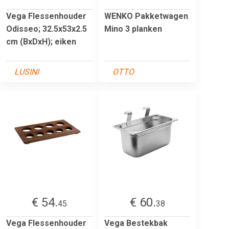
Vega Flessenhouder
WENKO Pakketwagen
Odisseo; 32.5x53x2.5
Mino 3 planken
cm (BxDxH); eiken
LUSINI
OTTO
€ 54.
€ 60.
45
38
Vega Flessenhouder
Vega Bestekbak