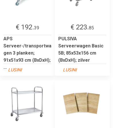
€ 192.
€ 223.
39
85
APS
PULSIVA
Serveer-/transportwa
Serveerwagen Basic
gen 3 planken;
5B; 85x53x156 cm
91x51x93 cm (BxDxH);
(BxDxH); zilver
...
LUSINI
LUSINI