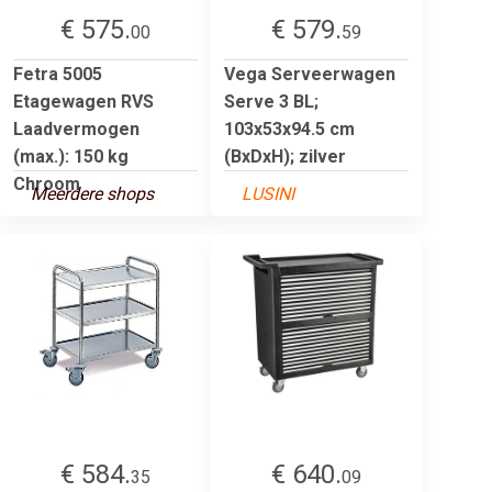
€ 575.
€ 579.
00
59
Fetra 5005
Vega Serveerwagen
Etagewagen RVS
Serve 3 BL;
Laadvermogen
103x53x94.5 cm
(max.): 150 kg
(BxDxH); zilver
Chroom
Meerdere shops
LUSINI
€ 584.
€ 640.
35
09