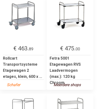
€ 463.
€ 475.
89
00
Rollcart
Fetra 5001
Transportsysteme
Etagewagen RVS
Etagewagen 2
Laadvermogen
etages, klein, 600 x ...
(max.): 120 kg
Chroom
Schafer
Meerdere shops