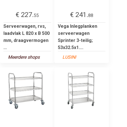
€ 227.
€ 241.
55
88
Serveerwagen, rvs,
Vega Inlegplanken
laadvlak L 820 x B 500
serveerwagen
mm, draagvermogen
Sprinter 3-teilig;
...
53x32.5x1....
Meerdere shops
LUSINI