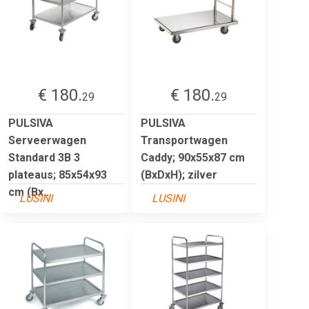
€ 180.
€ 180.
29
29
PULSIVA
PULSIVA
Serveerwagen
Transportwagen
Standard 3B 3
Caddy; 90x55x87 cm
plateaus; 85x54x93
(BxDxH); zilver
cm (Bx...
LUSINI
LUSINI