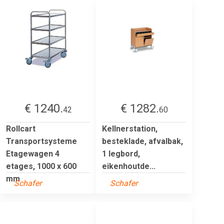
€ 1240.
€ 1282.
42
60
Rollcart
Kellnerstation,
Transportsysteme
besteklade, afvalbak,
Etagewagen 4
1 legbord,
etages, 1000 x 600
eikenhoutde...
mm
Schafer
Schafer