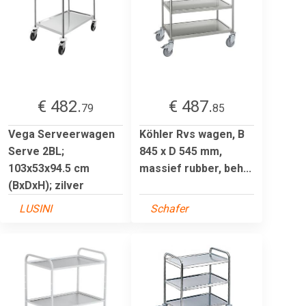
€ 482.
€ 487.
79
85
Vega Serveerwagen
Köhler Rvs wagen, B
Serve 2BL;
845 x D 545 mm,
103x53x94.5 cm
massief rubber, beh...
(BxDxH); zilver
LUSINI
Schafer