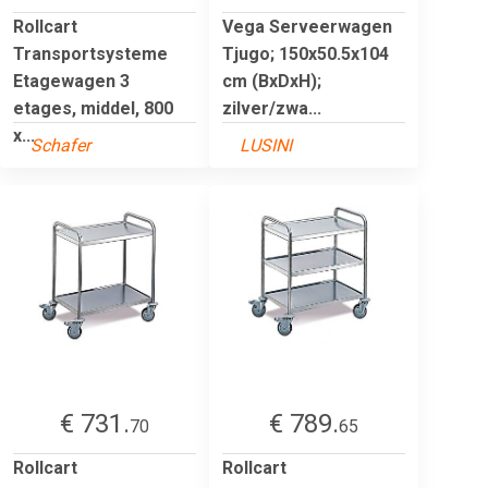
Rollcart
Vega Serveerwagen
Transportsysteme
Tjugo; 150x50.5x104
Etagewagen 3
cm (BxDxH);
etages, middel, 800
zilver/zwa...
x...
Schafer
LUSINI
€ 731.
€ 789.
70
65
Rollcart
Rollcart