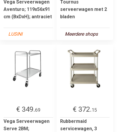
Vega Serveerwagen
Tournus
Aventuro; 119x56x91
serveerwagen met 2
cm (BxDxH); antraciet
bladen
LUSINI
Meerdere shops
€ 349.
€ 372.
69
15
Vega Serveerwagen
Rubbermaid
Serve 2BM;
servicewagen, 3