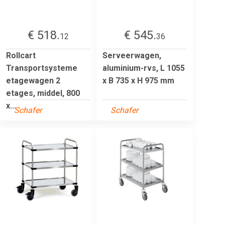
€ 518.
€ 545.
12
36
Rollcart
Serveerwagen,
Transportsysteme
aluminium-rvs, L 1055
etagewagen 2
x B 735 x H 975 mm
etages, middel, 800
x...
Schafer
Schafer