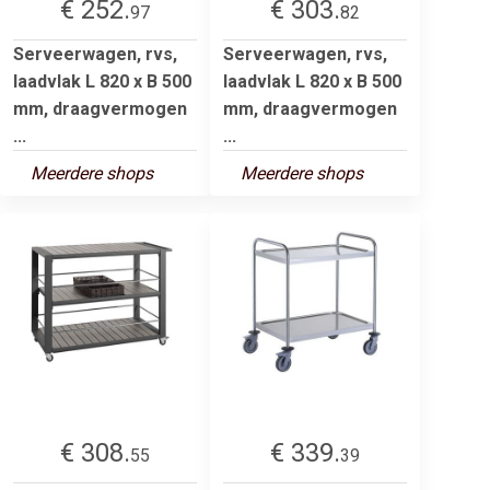
€ 252.
€ 303.
97
82
Serveerwagen, rvs,
Serveerwagen, rvs,
laadvlak L 820 x B 500
laadvlak L 820 x B 500
mm, draagvermogen
mm, draagvermogen
...
...
Meerdere shops
Meerdere shops
€ 308.
€ 339.
55
39