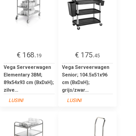
€ 168.
€ 175.
19
45
Vega Serveerwagen
Vega Serveerwagen
Elementary 3BM;
Senior; 104.5x51x96
89x54x93 cm (BxDxH);
cm (BxDxH);
zilve...
grijs/zwar...
LUSINI
LUSINI