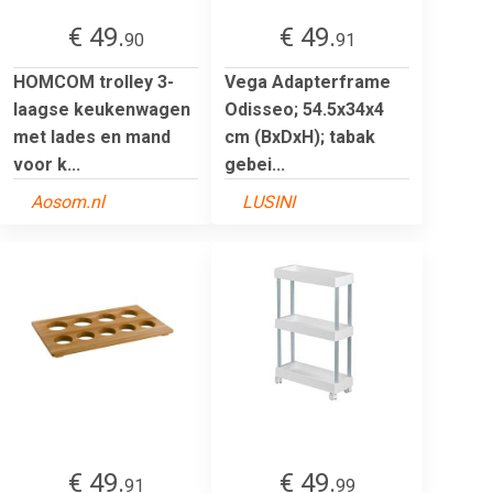
€ 49.
€ 49.
90
91
HOMCOM trolley 3-
Vega Adapterframe
laagse keukenwagen
Odisseo; 54.5x34x4
met lades en mand
cm (BxDxH); tabak
voor k...
gebei...
Aosom.nl
LUSINI
€ 49.
€ 49.
91
99