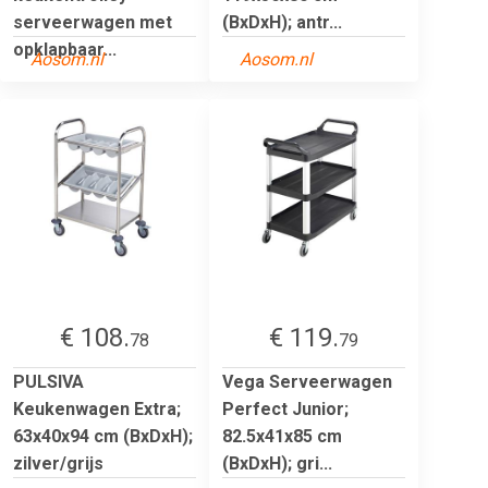
serveerwagen met
(BxDxH); antr...
opklapbaar...
Aosom.nl
Aosom.nl
€ 108.
€ 119.
78
79
PULSIVA
Vega Serveerwagen
Keukenwagen Extra;
Perfect Junior;
63x40x94 cm (BxDxH);
82.5x41x85 cm
zilver/grijs
(BxDxH); gri...