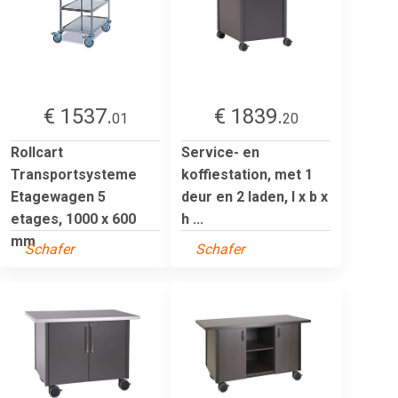
€ 1537.
€ 1839.
01
20
Rollcart
Service- en
Transportsysteme
koffiestation, met 1
Etagewagen 5
deur en 2 laden, l x b x
etages, 1000 x 600
h ...
mm
Schafer
Schafer