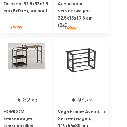
Odisseo; 32.5x53x2.5
Adeon voor
cm (BxDxH); walnoot
serveerwagen;
32.5x15x17.6 cm
(BxD...
LUSINI
LUSINI
€ 82.
€ 94.
90
37
HOMCOM
Vega Frame Aventuro
keukenwagen
Serveerwagen;
keukentrolley
119x56x80 cm