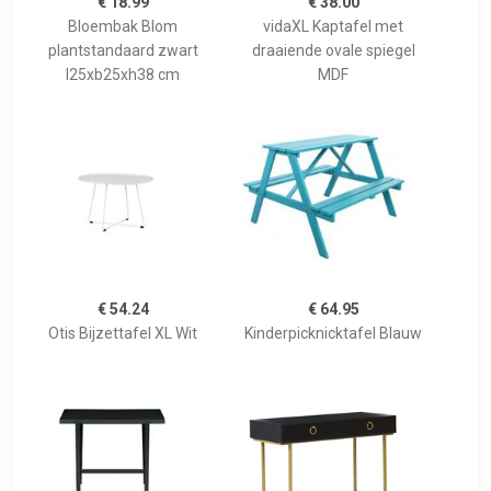
€ 18.99
€ 38.00
Bloembak Blom
vidaXL Kaptafel met
plantstandaard zwart
draaiende ovale spiegel
l25xb25xh38 cm
MDF
€ 54.24
€ 64.95
Otis Bijzettafel XL Wit
Kinderpicknicktafel Blauw