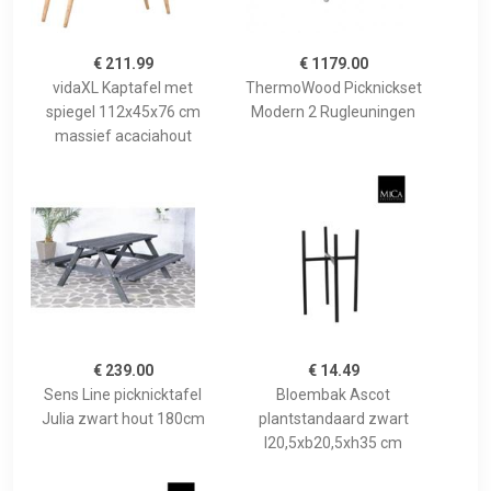
€ 211.99
€ 1179.00
vidaXL Kaptafel met
ThermoWood Picknickset
spiegel 112x45x76 cm
Modern 2 Rugleuningen
massief acaciahout
€ 239.00
€ 14.49
Sens Line picknicktafel
Bloembak Ascot
Julia zwart hout 180cm
plantstandaard zwart
l20,5xb20,5xh35 cm