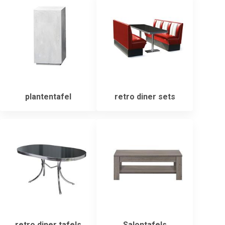
plantentafel
retro diner sets
retro diner tafels
Salontafels