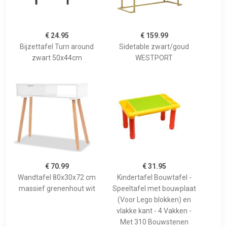
€ 24.95
€ 159.99
Bijzettafel Turn around
Sidetable zwart/goud
zwart 50x44cm
WESTPORT
€ 70.99
€ 31.95
Wandtafel 80x30x72 cm
Kindertafel Bouwtafel -
massief grenenhout wit
Speeltafel met bouwplaat
(Voor Lego blokken) en
vlakke kant - 4 Vakken -
Met 310 Bouwstenen