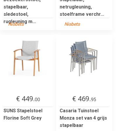
stapelbaar,
netrugleuning,
sledestoel,
stoelframe verchr...
rugleuning m...
Nisbets
Nisbets
€ 449.
€ 469.
00
95
SUNS Stapelstoel
Casaria Tuinstoel
Florine Soft Grey
Monza set van 4 grijs
stapelbaar