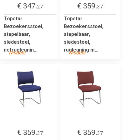
€ 347.
€ 359.
27
37
Topstar
Topstar
Bezoekersstoel,
Bezoekersstoel,
stapelbaar,
stapelbaar,
sledestoel,
sledestoel,
netrugleunin...
rugleuning m...
Nisbets
Nisbets
€ 359.
€ 359.
37
37