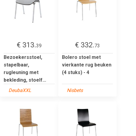
€ 313.
€ 332.
39
73
Bezoekersstoel,
Bolero stoel met
stapelbaar,
vierkante rug beuken
rugleuning met
(4 stuks) - 4
bekleding, stoelf...
DeubaXXL
Nisbets