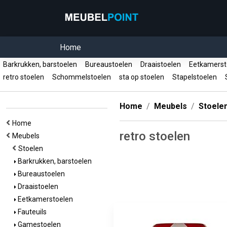
Home
Barkrukken, barstoelen
Bureaustoelen
Draaistoelen
Eetkamerst
retro stoelen
Schommelstoelen
sta op stoelen
Stapelstoelen
S
Home
Meubels
Stoele
Home
retro stoelen
Meubels
Stoelen
Barkrukken, barstoelen
Bureaustoelen
Draaistoelen
Eetkamerstoelen
Fauteuils
Gamestoelen