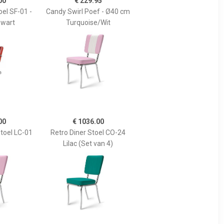
00
€ 229.95
oel SF-01 -
Candy Swirl Poef - Ø40 cm
Zwart
Turquoise/Wit
00
€ 1036.00
toel LC-01
Retro Diner Stoel CO-24
Lilac (Set van 4)