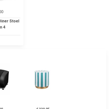
00
Diner Stoel
n 4