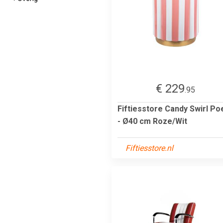
€ 229
.95
Fiftiesstore Candy Swirl Po
- Ø40 cm Roze/Wit
Fiftiesstore.nl