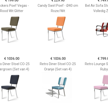
€ 199.00
€ 229.95
€ 749.
ckers Poef Vegas -
Candy Swirl Poef - Ø40 cm
Bel Air Sofa St
Rood Wit Glitter
Roze/Wit
Volledig 
€ 1036.00
€ 1036.00
€ 799.
o Diner Stoel CO-25
Retro Diner Stoel CO-25
Retro Lounge S
ergroen (Set van 4)
Oranje (Set van 4)
Ruby