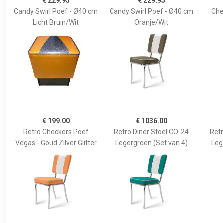
€ 229.95
€ 229.95
Candy Swirl Poef - Ø40 cm
Candy Swirl Poef - Ø40 cm
Che
Licht Bruin/Wit
Oranje/Wit
€ 199.00
€ 1036.00
Retro Checkers Poef
Retro Diner Stoel CO-24
Retr
Vegas - Goud Zilver Glitter
Legergroen (Set van 4)
Leg