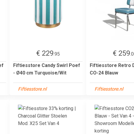
€ 229
€ 259
.95
.
ef
Fiftiesstore Candy Swirl Poef
Fiftiesstore Retro 
- Ø40 cm Turquoise/Wit
CO-24 Blauw
Fiftiesstore.nl
Fiftiesstore.nl