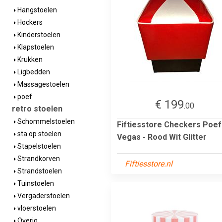
Hangstoelen
Hockers
Kinderstoelen
Klapstoelen
Krukken
Ligbedden
Massagestoelen
poef
€ 199
.00
retro stoelen
Schommelstoelen
Fiftiesstore Checkers Poef
sta op stoelen
Vegas - Rood Wit Glitter
Stapelstoelen
Strandkorven
Fiftiesstore.nl
Strandstoelen
Tuinstoelen
Vergaderstoelen
vloerstoelen
Overig