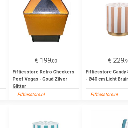
€ 199
€ 229
.00
.
Fiftiesstore Retro Checkers
Fiftiesstore Candy 
Poef Vegas - Goud Zilver
- Ø40 cm Licht Bruin
Glitter
Fiftiesstore.nl
Fiftiesstore.nl