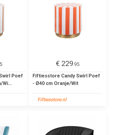
€ 229
95
.95
Swirl Poef
Fiftiesstore Candy Swirl Poef
/Wi...
- Ø40 cm Oranje/Wit
Fiftiesstore.nl