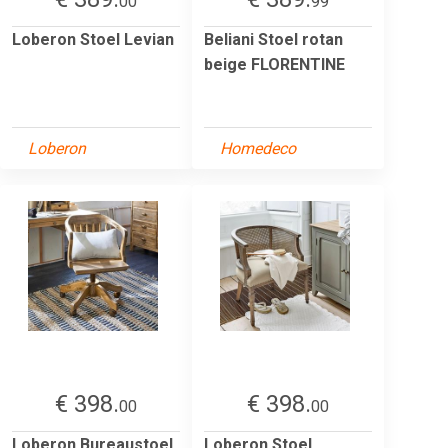
00
99
Loberon Stoel Levian
Beliani Stoel rotan
beige FLORENTINE
Loberon
Homedeco
€ 398.
€ 398.
00
00
Loberon Bureaustoel
Loberon Stoel