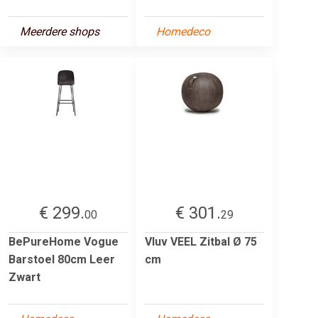
Meerdere shops
Homedeco
€ 299.
€ 301.
00
29
BePureHome Vogue
Vluv VEEL Zitbal Ø 75
Barstoel 80cm Leer
cm
Zwart