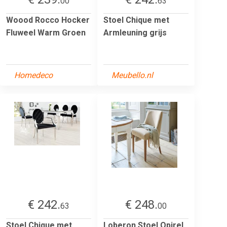
00
63
Woood Rocco Hocker
Stoel Chique met
Fluweel Warm Groen
Armleuning grijs
Homedeco
Meubello.nl
€ 242.
€ 248.
63
00
Stoel Chique met
Loberon Stoel Opirel