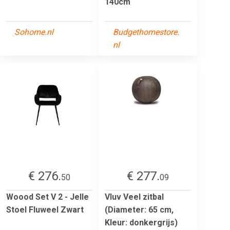
140cm
Sohome.nl
Budgethomestore.
nl
€ 276.
€ 277.
50
09
Woood Set V 2 - Jelle
Vluv Veel zitbal
Stoel Fluweel Zwart
(Diameter: 65 cm,
Kleur: donkergrijs)