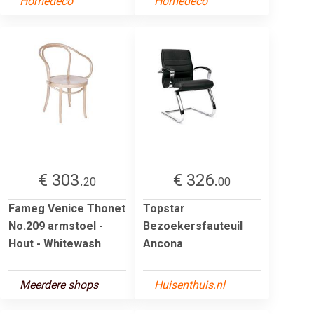
Homedeco
Homedeco
€ 303.
€ 326.
20
00
Fameg Venice Thonet
Topstar
No.209 armstoel -
Bezoekersfauteuil
Hout - Whitewash
Ancona
Meerdere shops
Huisenthuis.nl