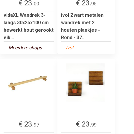
€ 23.
€ 23.
00
95
vidaXL Wandrek 3-
ivol Zwart metalen
laags 30x25x100 cm
wandrek met 2
bewerkt hout gerookt
houten plankjes -
eik...
Rond - 37...
Meerdere shops
Ivol
€ 23.
€ 23.
97
99