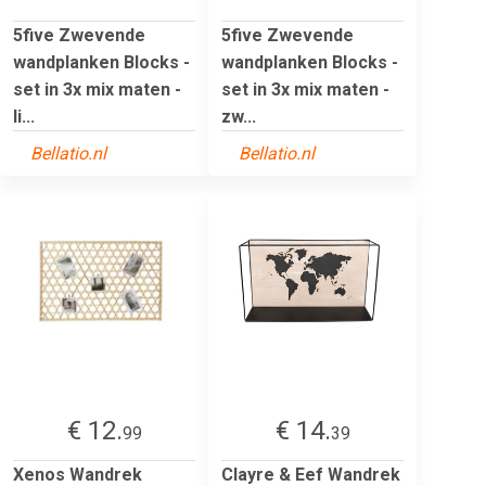
5five Zwevende
5five Zwevende
wandplanken Blocks -
wandplanken Blocks -
set in 3x mix maten -
set in 3x mix maten -
li...
zw...
Bellatio.nl
Bellatio.nl
€ 12.
€ 14.
99
39
Xenos Wandrek
Clayre & Eef Wandrek