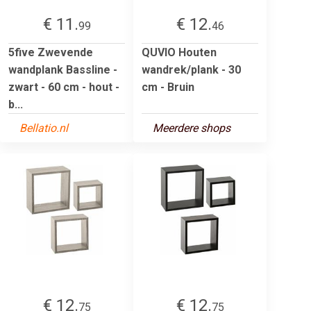
€ 11.
€ 12.
99
46
5five Zwevende
QUVIO Houten
wandplank Bassline -
wandrek/plank - 30
zwart - 60 cm - hout -
cm - Bruin
b...
Bellatio.nl
Meerdere shops
€ 12.
€ 12.
75
75