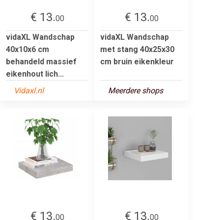
€ 13.
€ 13.
00
00
vidaXL Wandschap
vidaXL Wandschap
40x10x6 cm
met stang 40x25x30
behandeld massief
cm bruin eikenkleur
eikenhout lich...
Vidaxl.nl
Meerdere shops
€ 13.
€ 13.
00
00