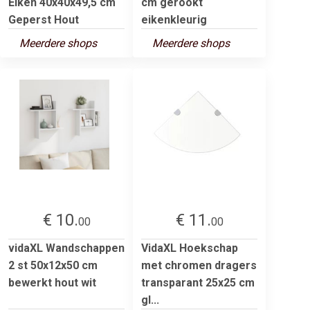
Eiken 40x40x49,5 cm
cm gerookt
Geperst Hout
eikenkleurig
Meerdere shops
Meerdere shops
€ 10.
€ 11.
00
00
vidaXL Wandschappen
VidaXL Hoekschap
2 st 50x12x50 cm
met chromen dragers
bewerkt hout wit
transparant 25x25 cm
gl...