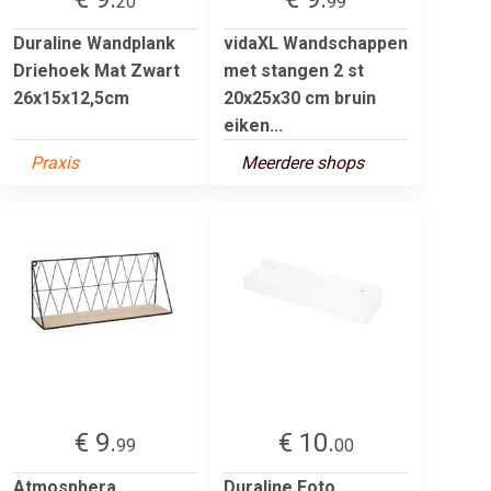
20
99
Duraline Wandplank
vidaXL Wandschappen
Driehoek Mat Zwart
met stangen 2 st
26x15x12,5cm
20x25x30 cm bruin
eiken...
Praxis
Meerdere shops
€ 9.
€ 10.
99
00
Atmosphera
Duraline Foto