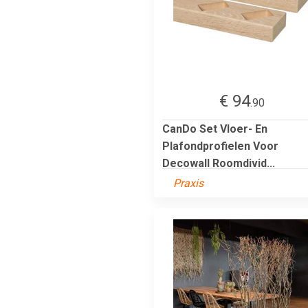
€ 94
.90
CanDo Set Vloer- En
Plafondprofielen Voor
Decowall Roomdivid...
Praxis