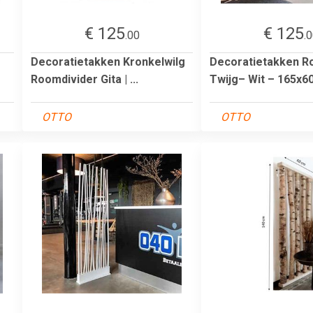
€ 125
€ 125
.00
.
Decoratietakken Kronkelwilg
Decoratietakken R
Roomdivider Gita | ...
Twijg– Wit – 165x
OTTO
OTTO