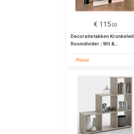
€ 115
.00
Decoratietakken Kronkelwi
Roomdivider | Wit &...
Praxis