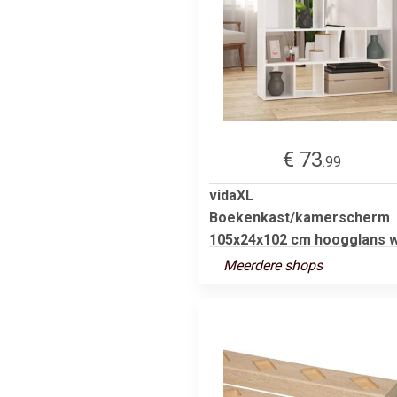
€ 73
.99
vidaXL
Boekenkast/kamerscherm
105x24x102 cm hoogglans w
Meerdere shops