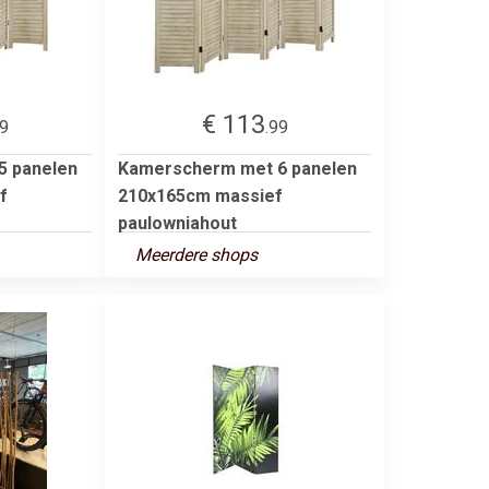
€ 113
99
.99
5 panelen
Kamerscherm met 6 panelen
f
210x165cm massief
paulowniahout
Meerdere shops