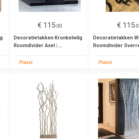
€ 115
€ 115
.00
.
lg
Decoratietakken Kronkelwilg
Decoratietakken W
Roomdivider Axel | ...
Roomdivider Sverre 
Praxis
Praxis