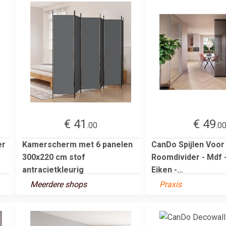
€ 41
€ 49
.00
.0
er
Kamerscherm met 6 panelen
CanDo Spijlen Voor
300x220 cm stof
Roomdivider - Mdf 
antracietkleurig
Eiken -...
Meerdere shops
Praxis