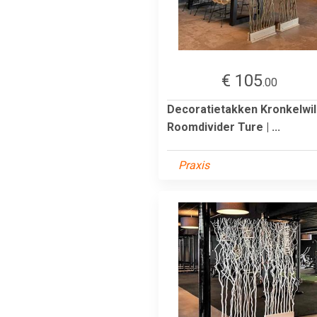
€ 105
.00
Decoratietakken Kronkelwi
Roomdivider Ture | ...
Praxis