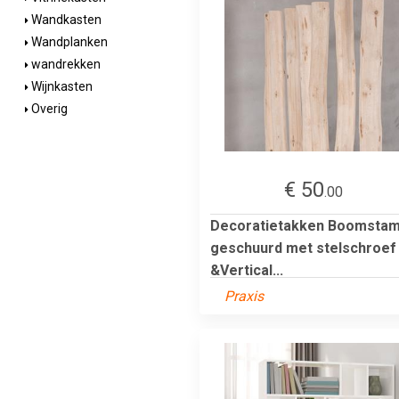
Wandkasten
Wandplanken
wandrekken
Wijnkasten
Overig
€ 50
.00
Decoratietakken Boomsta
geschuurd met stelschroef
&Vertical...
Praxis