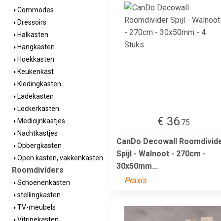
Commodes
Dressoirs
Halkasten
Hangkasten
Hoekkasten
Keukenkast
Kledingkasten
Ladekasten
Lockerkasten
€ 36
Medicijnkastjes
.75
Nachtkastjes
CanDo Decowall Roomdivid
Opbergkasten
Spijl - Walnoot - 270cm -
Open kasten, vakkenkasten
30x50mm...
Roomdividers
Praxis
Schoenenkasten
stellingkasten
TV-meubels
Vitrinekasten