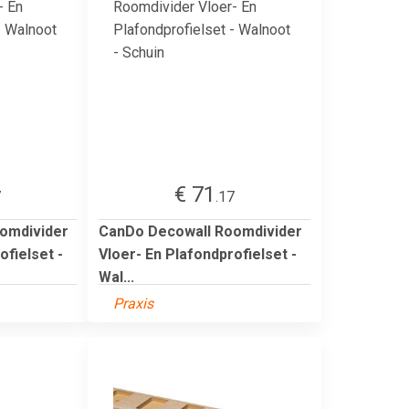
€ 71
7
.17
omdivider
CanDo Decowall Roomdivider
ofielset -
Vloer- En Plafondprofielset -
Wal...
Praxis