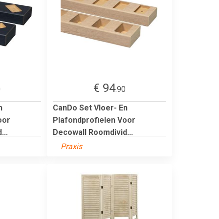
€ 94
0
.90
n
CanDo Set Vloer- En
oor
Plafondprofielen Voor
...
Decowall Roomdivid...
Praxis