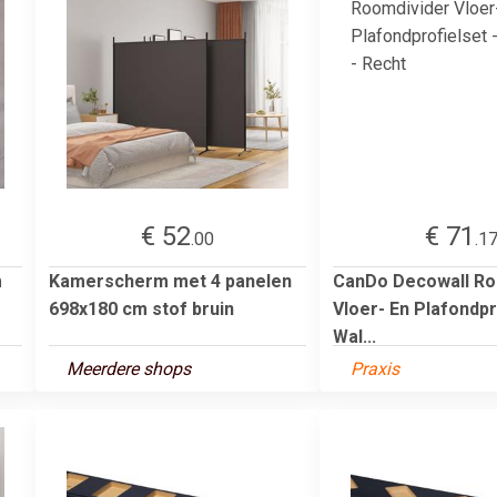
€ 52
€ 71
.00
.1
m
Kamerscherm met 4 panelen
CanDo Decowall Ro
698x180 cm stof bruin
Vloer- En Plafondpr
Wal...
Meerdere shops
Praxis