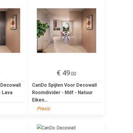
€ 49
0
.00
 Decowall
CanDo Spijlen Voor Decowall
- Lava
Roomdivider - Mdf - Natuur
Eiken...
Praxis