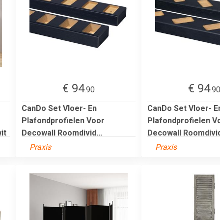
€ 94
€ 94
.90
.9
CanDo Set Vloer- En
CanDo Set Vloer- E
Plafondprofielen Voor
Plafondprofielen V
it
Decowall Roomdivid...
Decowall Roomdivid
Praxis
Praxis