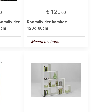
€ 129
00
.00
oomdivider
Roomdivider bamboe
60cm
120x180cm
Meerdere shops