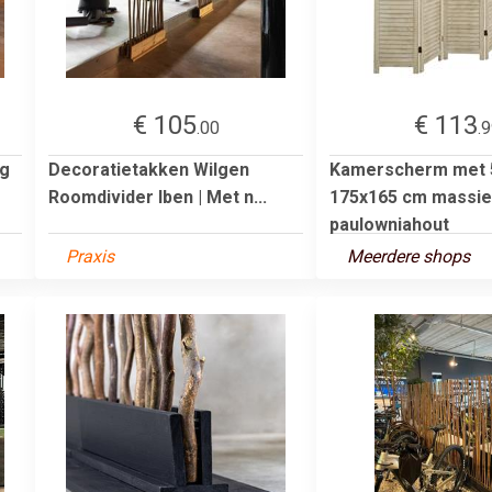
€ 105
€ 113
.00
.
lg
Decoratietakken Wilgen
Kamerscherm met 
Roomdivider Iben | Met n...
175x165 cm massie
paulowniahout
Praxis
Meerdere shops