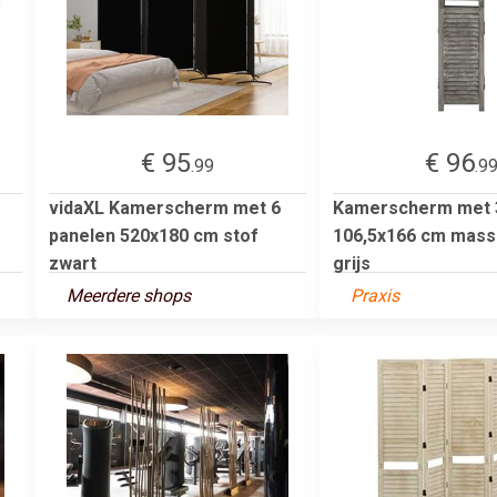
€ 95
€ 96
.99
.9
vidaXL Kamerscherm met 6
Kamerscherm met 
panelen 520x180 cm stof
106,5x166 cm mass
zwart
grijs
Meerdere shops
Praxis