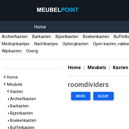
Home
Archiefkasten
Barkasten
Bijzetkasten
Boekenkasten
Buffetk
Medicijnkastjes
Nachtkastjes
Opbergkasten
Open kasten, vakk
Wijnkasten
Overig
Home
Meubels
Kasten
Home
roomdividers
Meubels
Kasten
MERK:
KLEUR:
Archiefkasten
Barkasten
Bijzetkasten
Boekenkasten
Buffetkasten