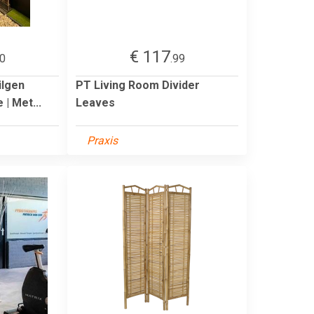
€ 117
00
.99
ilgen
PT Living Room Divider
| Met...
Leaves
Praxis