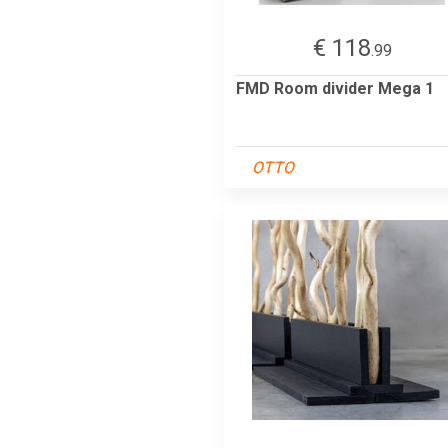
€ 118
.99
FMD Room divider Mega 1
OTTO