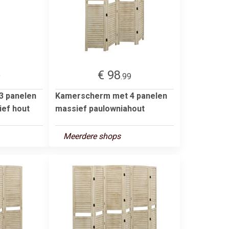
€ 98
9
.99
3 panelen
Kamerscherm met 4 panelen
ief hout
massief paulowniahout
Meerdere shops