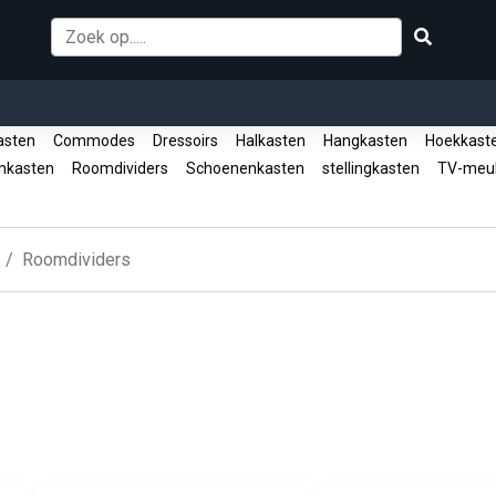
asten
Commodes
Dressoirs
Halkasten
Hangkasten
Hoekkast
enkasten
Roomdividers
Schoenenkasten
stellingkasten
TV-meu
Roomdividers