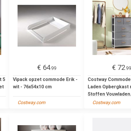
€ 64
€ 72
.99
.9
t 5
Vipack opzet commode Erik -
Costway Commode 
et
wit - 76x54x10 cm
Laden Opbergkast 
Stoffen Vouwladen.
Costway.com
Costway.com