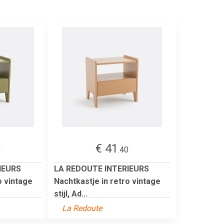
€ 41
0
.40
IEURS
LA REDOUTE INTERIEURS
o vintage
Nachtkastje in retro vintage
stijl, Ad...
La Redoute