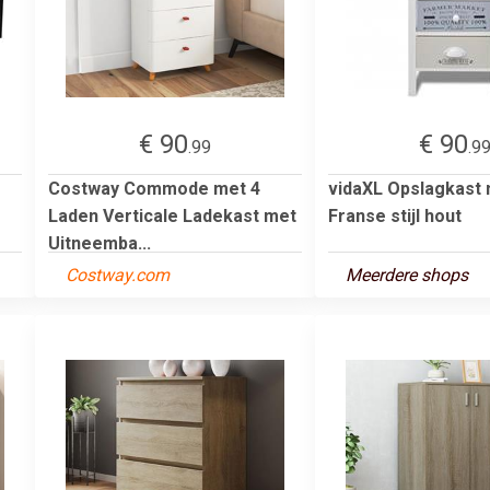
€ 90
€ 90
.99
.9
Costway Commode met 4
vidaXL Opslagkast 
Laden Verticale Ladekast met
Franse stijl hout
Uitneemba...
Costway.com
Meerdere shops