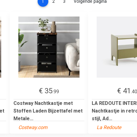
(current)
1
2
3
Volgende pagina
€ 35
€ 41
.99
.4
Costway Nachtkastje met
LA REDOUTE INTER
et
Stoffen Laden Bijzettafel met
Nachtkastje in retr
Metale...
stijl, Ad...
Costway.com
La Redoute