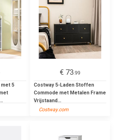
€ 73
9
.99
met 5
Costway 5-Laden Stoffen
met
Commode met Metalen Frame
..
Vrijstaand...
Costway.com