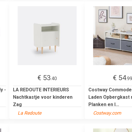
€ 53
€ 54
.40
.9
y -
LA REDOUTE INTERIEURS
Costway Commode 
Nachtkastje voor kinderen
Laden Opbergkast
Zag
Planken en I...
La Redoute
Costway.com