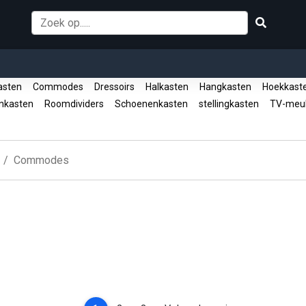
asten
Commodes
Dressoirs
Halkasten
Hangkasten
Hoekkast
enkasten
Roomdividers
Schoenenkasten
stellingkasten
TV-meu
Commodes