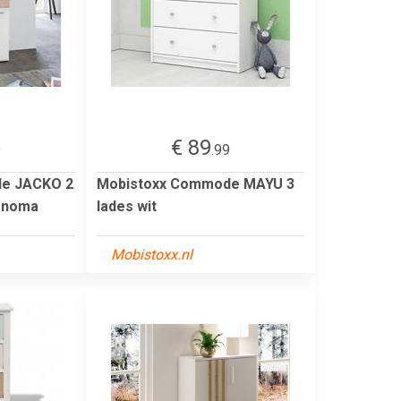
€ 89
9
.99
e JACKO 2
Mobistoxx Commode MAYU 3
sonoma
lades wit
Mobistoxx.nl