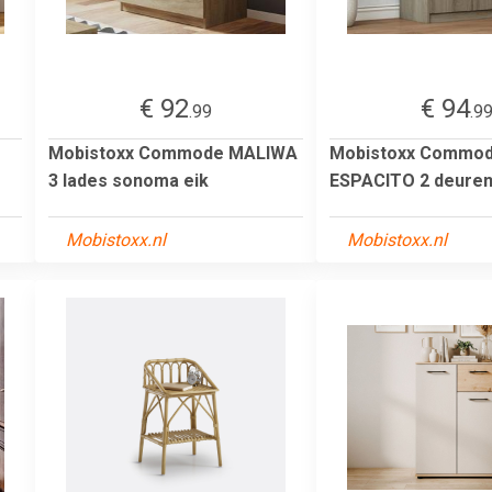
€ 92
€ 94
.99
.9
Mobistoxx Commode MALIWA
Mobistoxx Commo
3 lades sonoma eik
ESPACITO 2 deure
Mobistoxx.nl
Mobistoxx.nl