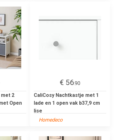
€ 56
9
.90
met 2
CaliCosy Nachtkastje met 1
 met Open
lade en 1 open vak b37,9 cm
lise
Homedeco