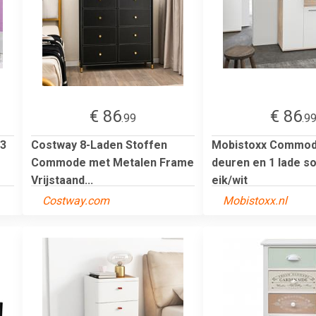
€ 86
€ 86
.99
.9
3
Costway 8-Laden Stoffen
Mobistoxx Commod
Commode met Metalen Frame
deuren en 1 lade 
Vrijstaand...
eik/wit
Costway.com
Mobistoxx.nl