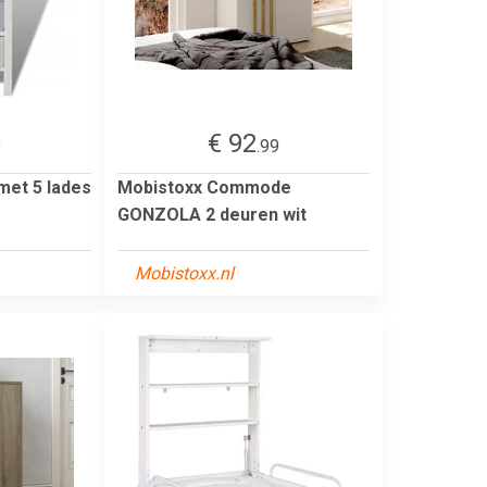
€ 92
9
.99
met 5 lades
Mobistoxx Commode
GONZOLA 2 deuren wit
Mobistoxx.nl