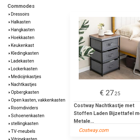
Commodes
Dressoirs
Halkasten
Hangkasten
Hoekkasten
Keukenkast
Kledingkasten
Ladekasten
Lockerkasten
Medicijnkastjes
Nachtkastjes
€ 27
Opbergkasten
.25
Open kasten, vakkenkasten
Costway Nachtkastje met
Roomdividers
Stoffen Laden Bijzettafel m
Schoenenkasten
Metale...
stellingkasten
Costway.com
TV-meubels
Vitrinekasten