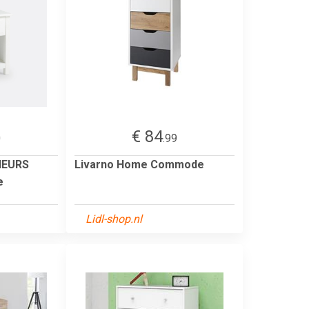
€ 84
0
.99
IEURS
Livarno Home Commode
e
Lidl-shop.nl