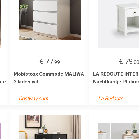
€ 77
€ 79
.99
.0
Mobistoxx Commode MALIWA
LA REDOUTE INTER
ame
3 lades wit
Nachtkastje Plutim
Costway.com
La Redoute