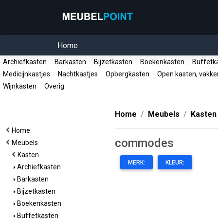
Home
Archiefkasten
Barkasten
Bijzetkasten
Boekenkasten
Buffetk
Medicijnkastjes
Nachtkastjes
Opbergkasten
Open kasten, vakk
Wijnkasten
Overig
Home
Meubels
Kasten
Home
commodes
Meubels
Kasten
MERK:
KLEUR:
Archiefkasten
Barkasten
Bijzetkasten
Boekenkasten
Buffetkasten