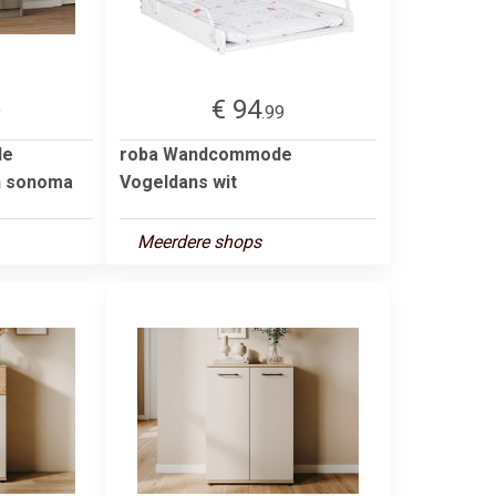
€ 94
9
.99
de
roba Wandcommode
n sonoma
Vogeldans wit
Meerdere shops