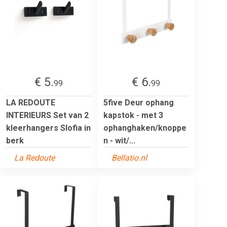
€ 5.
€ 6.
99
99
LA REDOUTE
5five Deur ophang
INTERIEURS Set van 2
kapstok - met 3
kleerhangers Slofia in
ophanghaken/knoppe
berk
n - wit/...
La Redoute
Bellatio.nl