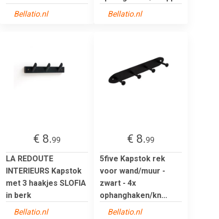
Bellatio.nl
Bellatio.nl
€ 8.
€ 8.
99
99
LA REDOUTE
5five Kapstok rek
INTERIEURS Kapstok
voor wand/muur -
met 3 haakjes SLOFIA
zwart - 4x
in berk
ophanghaken/kn...
Bellatio.nl
Bellatio.nl