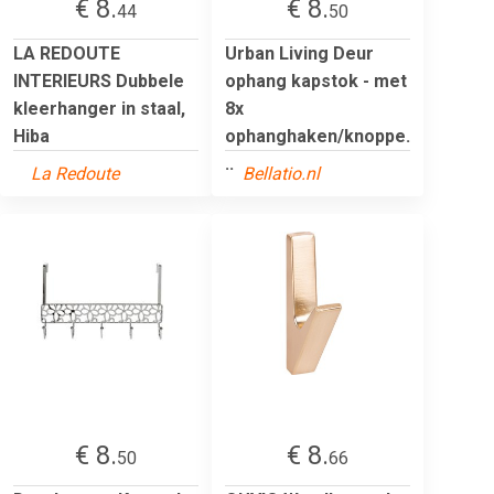
€ 8.
€ 8.
44
50
LA REDOUTE
Urban Living Deur
INTERIEURS Dubbele
ophang kapstok - met
kleerhanger in staal,
8x
Hiba
ophanghaken/knoppe.
..
La Redoute
Bellatio.nl
€ 8.
€ 8.
50
66