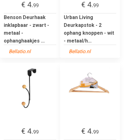
€ 4.
€ 4.
99
99
Benson Deurhaak
Urban Living
inklapbaar - zwart -
Deurkapstok - 2
metaal -
ophang knoppen - wit
ophanghaakjes ...
- metaal/h...
Bellatio.nl
Bellatio.nl
€ 4.
€ 4.
99
99