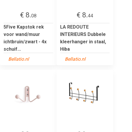
€ 8.
€ 8.
08
44
5Five Kapstok rek
LA REDOUTE
voor wand/muur
INTERIEURS Dubbele
ichtbruin/zwart - 4x
kleerhanger in staal,
schuif...
Hiba
Bellatio.nl
Bellatio.nl