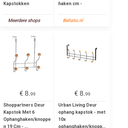
Kapstokken
haken cm -
Meerdere shops
Bellatio.nl
€ 8.
€ 8.
99
99
Shoppartners Deur
Urban Living Deur
Kapstok Met 6
ophang kapstok - met
Ophanghaken/knoppe
10x
n 19 Cm - ...
ophanghaken/knopp...