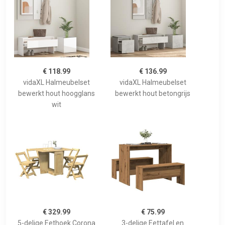
€ 118.99
€ 136.99
vidaXL Halmeubelset
vidaXL Halmeubelset
bewerkt hout hoogglans
bewerkt hout betongrijs
wit
€ 329.99
€ 75.99
5-delige Eethoek Corona
3-delige Eettafel en