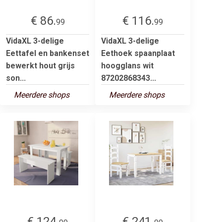
€ 86.
€ 116.
99
99
VidaXL 3-delige
VidaXL 3-delige
Eettafel en bankenset
Eethoek spaanplaat
bewerkt hout grijs
hoogglans wit
son...
87202868343...
Meerdere shops
Meerdere shops
€ 124.
€ 241.