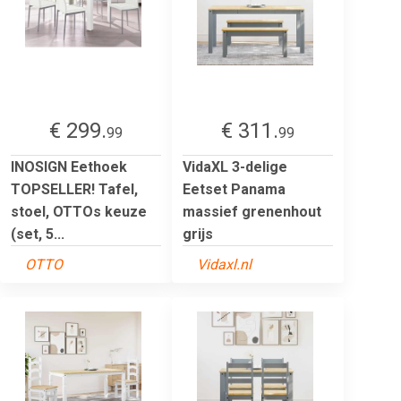
€ 299.
€ 311.
99
99
INOSIGN Eethoek
VidaXL 3-delige
TOPSELLER! Tafel,
Eetset Panama
stoel, OTTOs keuze
massief grenenhout
(set, 5...
grijs
OTTO
Vidaxl.nl