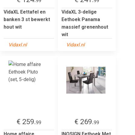
99
99
VidaXL Eettafel en
VidaXL 3-delige
banken 3 st bewerkt
Eethoek Panama
hout wit
massief grenenhout
wit
Vidaxl.nl
Vidaxl.nl
€ 259.
€ 269.
99
99
Home affaire
INOSIGN Eethoek Met