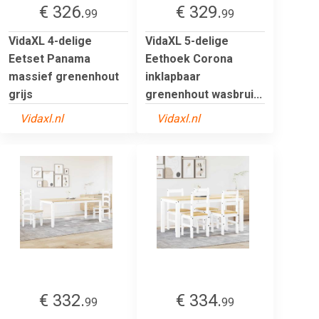
€ 326.
€ 329.
99
99
VidaXL 4-delige
VidaXL 5-delige
Eetset Panama
Eethoek Corona
massief grenenhout
inklapbaar
grijs
grenenhout wasbrui...
Vidaxl.nl
Vidaxl.nl
€ 332.
€ 334.
99
99