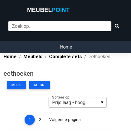
Home
Home
Meubels
Complete sets
eethoeken
eethoeken
MERK:
KLEUR:
Sorteer op:
(current)
1
2
Volgende pagina