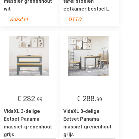
massief grenenhout
tafel stoelen
wit
eetkamer bestsell...
Vidaxl.nl
OTTO
€ 282.
€ 288.
99
99
VidaXL 3-delige
VidaXL 3-delige
Eetset Panama
Eetset Panama
massief grenenhout
massief grenenhout
grijs
grijs