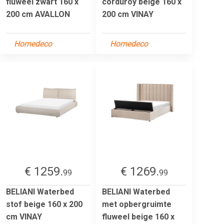
fluweel zwart 160 x
corduroy beige 160 x
200 cm AVALLON
200 cm VINAY
Homedeco
Homedeco
€ 1259.
€ 1269.
99
99
BELIANI Waterbed
BELIANI Waterbed
stof beige 160 x 200
met opbergruimte
cm VINAY
fluweel beige 160 x