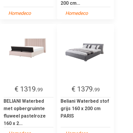
200 cm...
Homedeco
Homedeco
€ 1319.
€ 1379.
99
99
BELIANI Waterbed
Beliani Waterbed stof
met opbergruimte
grijs 160 x 200 cm
fluweel pastelroze
PARIS
160 x 2...