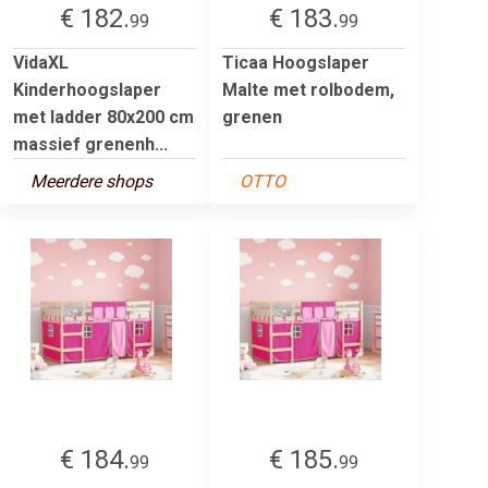
€ 182.
€ 183.
99
99
VidaXL
Ticaa Hoogslaper
Kinderhoogslaper
Malte met rolbodem,
met ladder 80x200 cm
grenen
massief grenenh...
Meerdere shops
OTTO
€ 184.
€ 185.
99
99