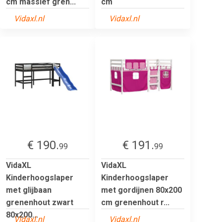
cm massief gren...
cm
Vidaxl.nl
Vidaxl.nl
€ 190.
€ 191.
99
99
VidaXL
VidaXL
Kinderhoogslaper
Kinderhoogslaper
met glijbaan
met gordijnen 80x200
grenenhout zwart
cm grenenhout r...
80x200...
Vidaxl.nl
Vidaxl.nl