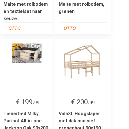
Malte met rolbodem
Malte met rolbodem,
en textielset naar
grenen
keuze...
OTTO
OTTO
€ 199.
€ 200.
99
99
Tienerbed Milky
VidaXL Hoogslaper
Parisot All-in-one
met dak massief
Jackson Oak 90x200
grenenhout 90x190