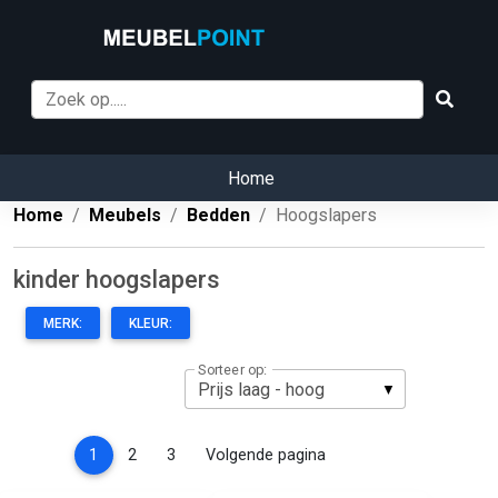
Home
Home
Meubels
Bedden
Hoogslapers
kinder hoogslapers
MERK:
KLEUR:
Sorteer op:
(current)
1
2
3
Volgende pagina