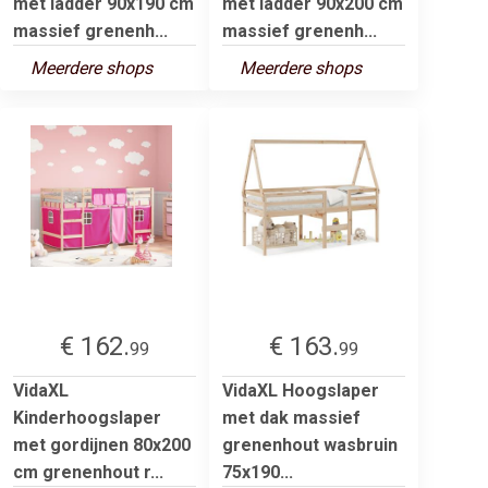
met ladder 90x190 cm
met ladder 90x200 cm
massief grenenh...
massief grenenh...
Meerdere shops
Meerdere shops
€ 162.
€ 163.
99
99
VidaXL
VidaXL Hoogslaper
Kinderhoogslaper
met dak massief
met gordijnen 80x200
grenenhout wasbruin
cm grenenhout r...
75x190...