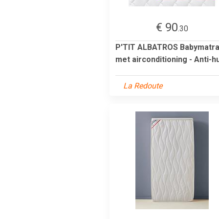
€ 90
.30
P'TIT ALBATROS Babymatr
met airconditioning - Anti-hu
La Redoute