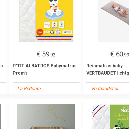
€ 59
€ 60
.92
.9
as
P'TIT ALBATROS Babymatras
Reismatras baby
Prem’s
VERTBAUDET lichtgr
La Redoute
Vertbaudet.nl