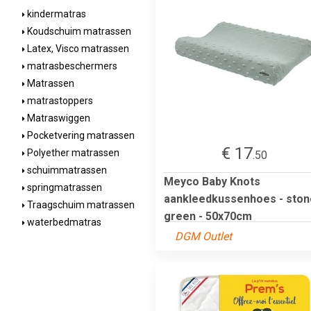
kindermatras
Koudschuim matrassen
Latex, Visco matrassen
matrasbeschermers
Matrassen
matrastoppers
Matraswiggen
Pocketvering matrassen
€ 17
Polyether matrassen
.50
schuimmatrassen
Meyco Baby Knots
springmatrassen
aankleedkussenhoes - ston
Traagschuim matrassen
green - 50x70cm
waterbedmatras
DGM Outlet