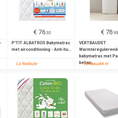
€ 76
€ 78
.30
.9
-
P'TIT ALBATROS Babymatras
VERTBAUDET
met airconditioning - Anti-hu...
Warmteregulerend
babymatras met Pa
behan...
La Redoute
Vertbaudet.nl