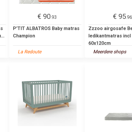
€ 90
€ 95
.93
.9
as
P'TIT ALBATROS Baby matras
Zzzoo airgosafe B
...
Champion
ledikantmatras incl
60x120cm
La Redoute
Meerdere shops