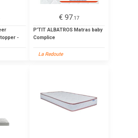
€ 97
6
.17
eer
P'TIT ALBATROS Matras baby
 topper -
Complice
La Redoute