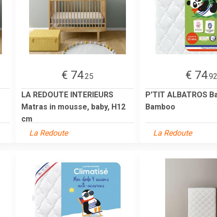
€ 74
€ 74
.25
.9
LA REDOUTE INTERIEURS
P'TIT ALBATROS B
Matras in mousse, baby, H12
Bamboo
cm
La Redoute
La Redoute