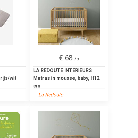
€ 68
9
.75
LA REDOUTE INTERIEURS
ijs/wit
Matras in mousse, baby, H12
cm
La Redoute