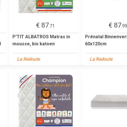
€ 87
€ 87
.71
.9
P'TIT ALBATROS Matras in
Prénatal Binnenver
d
mousse, bio katoen
60x120cm
La Redoute
La Redoute