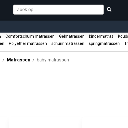
en
Comfortschuim matrassen
Gelmatrassen
kindermatras
Kouds
sen
Polyether matrassen
schuimmatrassen
springmatrassen
Tr
n
Matrassen
baby matrassen