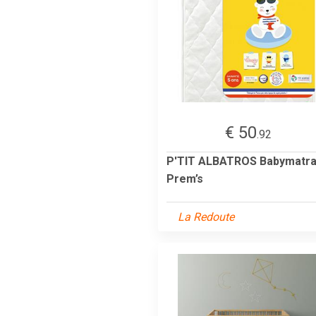
€ 50
.92
P'TIT ALBATROS Babymatr
Prem’s
La Redoute