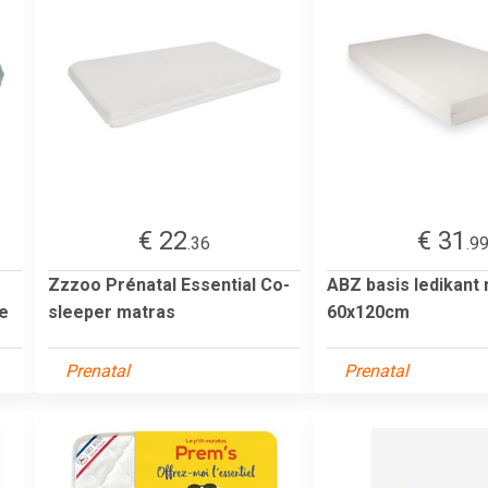
€ 22
€ 31
.36
.9
Zzzoo Prénatal Essential Co-
ABZ basis ledikant
e
sleeper matras
60x120cm
Prenatal
Prenatal