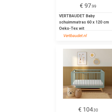
€ 97
.99
VERTBAUDET Baby
schuimmatras 60 x 120 cm
Oeko-Tex wit
Vertbaudet.nl
€ 104
.30