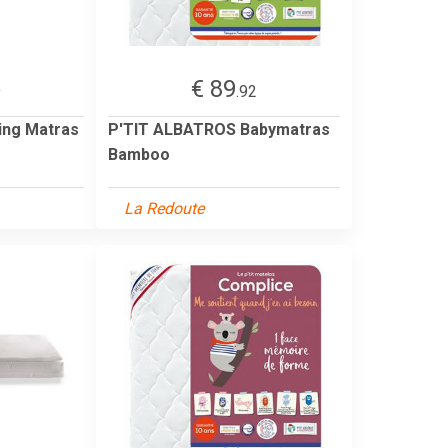
€ 89
9
.92
ing Matras
P'TIT ALBATROS Babymatras
Bamboo
La Redoute