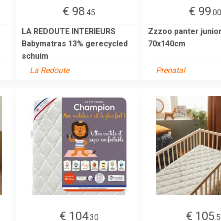
€ 98
€ 99
.45
.0
LA REDOUTE INTERIEURS
Zzzoo panter junio
Babymatras 13% gerecycled
70x140cm
schuim
La Redoute
Prenatal
€ 104
€ 105
.30
.