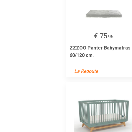
€ 75
.96
ZZZOO Panter Babymatras 
60/120 cm.
La Redoute