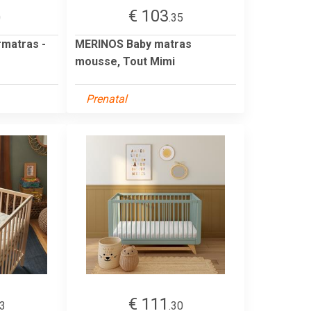
€ 103
0
.35
rmatras -
MERINOS Baby matras
mousse, Tout Mimi
Prenatal
€ 111
53
.30