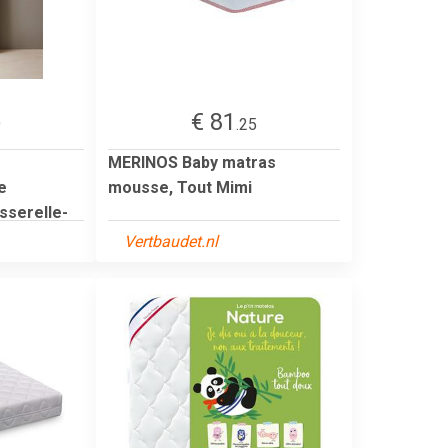
€ 81
9
.25
MERINOS Baby matras
e
mousse, Tout Mimi
sserelle-
Vertbaudet.nl