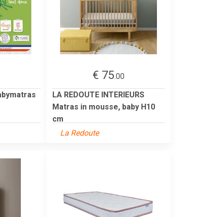
€ 75
2
.00
abymatras
LA REDOUTE INTERIEURS
Matras in mousse, baby H10
cm
La Redoute