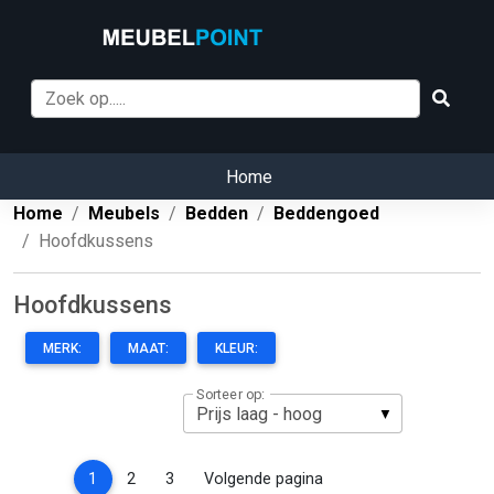
Home
Home
Meubels
Bedden
Beddengoed
Hoofdkussens
Hoofdkussens
MERK:
MAAT:
KLEUR:
Sorteer op:
(current)
1
2
3
Volgende pagina