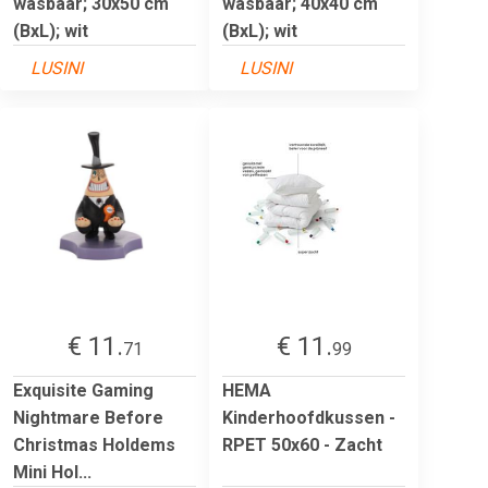
wasbaar; 30x50 cm
wasbaar; 40x40 cm
(BxL); wit
(BxL); wit
LUSINI
LUSINI
€ 11.
€ 11.
71
99
Exquisite Gaming
HEMA
Nightmare Before
Kinderhoofdkussen -
Christmas Holdems
RPET 50x60 - Zacht
Mini Hol...