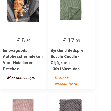
€ 8.
€ 17.
69
99
Innovagoods
Byrklund Bedsprei
Autobeschermdeken
Bubble Cuddle -
Voor Huisdieren
Olijfgroen -
Petchez
130x160cm Van...
Meerdere shops
Dekbed-
discounter.nl