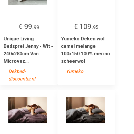
€ 99.
€ 109.
99
95
Unique Living
Yumeko Deken wol
Bedsprei Jenny - Wit -
camel melange
240x280cm Van
100x150 100% merino
Microvez...
scheerwol
Dekbed-
Yumeko
discounter.nl