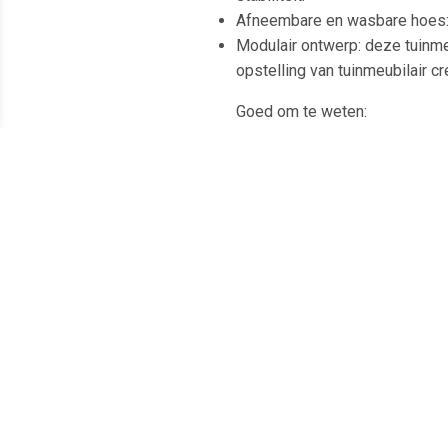
Afneembare en wasbare hoes:
Modulair ontwerp: deze tuinmeu
opstelling van tuinmeubilair cr
Goed om te weten:
Om de levensduur van je tuinm
Draagvermogen (per zitting): 
Uv-bestendig
Verstelbare kunstof voetjes
Montage vereist: ja
Hoekzitting:
Kleur: bruin
Materiaal: PE-rattan en gepoe
Afmetingen: 62 x 62 x 69 cm (
Afmetingen zitting: 55 x 55 cm
Zithoogte vanaf de grond (zo
Middelste stoel: