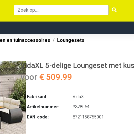
en en tuinaccessoires
Loungesets
VidaXL 5-delige Loungeset met kus
voor
€ 509.99
Fabrikant:
VidaXL
Artikelnummer:
3328064
EAN-code:
8721158755001