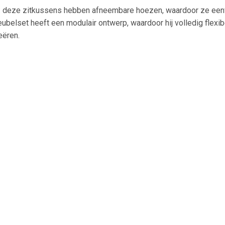
 deze zitkussens hebben afneembare hoezen, waardoor ze eenvo
belset heeft een modulair ontwerp, waardoor hij volledig flexibe
eëren.
eubelen te verlengen, raden wij je aan om de meubelen met een
110 kg
dercoat staal
B x D x H)
 (B x D)
nder kussen): 37 cm