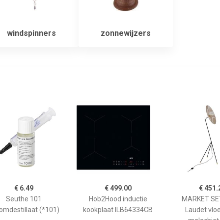
windspinners
zonnewijzers
€ 6.49
€ 499.00
€ 451.
Seuthe 101
Hob2Hood inductie
MARKET SET
omdestillaat (*101)
kookplaat ILB64334CB
Laudet vlo