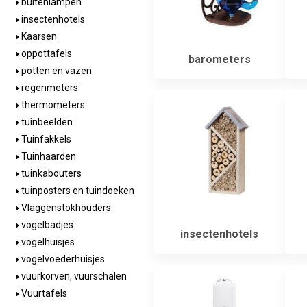
buitenlampen
insectenhotels
Kaarsen
oppottafels
barometers
potten en vazen
regenmeters
thermometers
tuinbeelden
Tuinfakkels
Tuinhaarden
tuinkabouters
tuinposters en tuindoeken
Vlaggenstokhouders
vogelbadjes
insectenhotels
vogelhuisjes
vogelvoederhuisjes
vuurkorven, vuurschalen
Vuurtafels