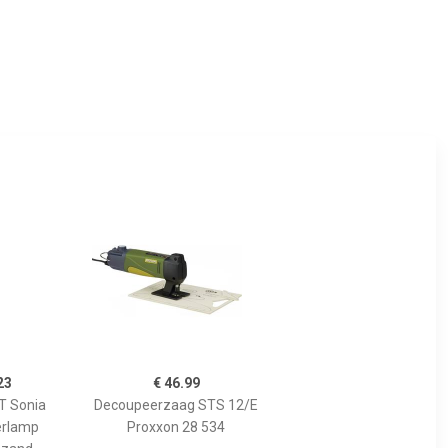
23
€ 46.99
 Sonia
Decoupeerzaag STS 12/E
erlamp
Proxxon 28 534