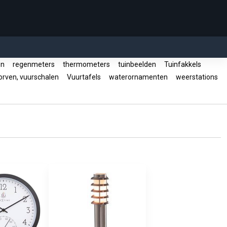
en
regenmeters
thermometers
tuinbeelden
Tuinfakkels
rven, vuurschalen
Vuurtafels
waterornamenten
weerstations