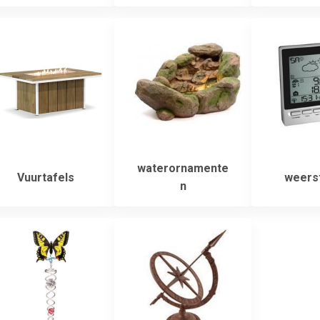
waterornamente
Vuurtafels
weerst
n