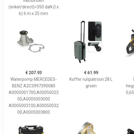
vastbinden
(enkel/direct)=350 daN (l x
b) 6 m x 25 mm
€ 207.93
€ 61.99
Waterpomp MERCEDES-
Koffer ruitpatroon 28 L
BENZ A2C3997390080
groen
hegg
A0005001700,A00050023
0,65
00,A0005003000
A0005003100,A00050032
00,A0005003800