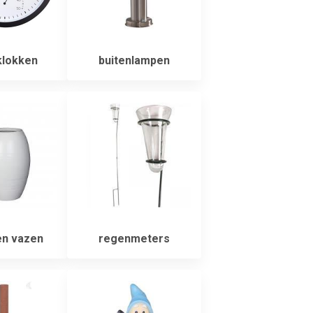
klokken
buitenlampen
en vazen
regenmeters