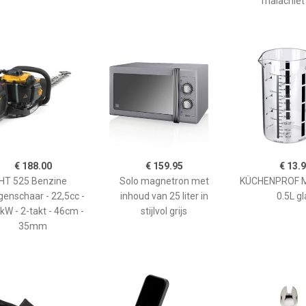
malachiet
€ 188.00
€ 159.95
€ 13.
HT 525 Benzine
Solo magnetron met
KÜCHENPROF 
enschaar - 22,5cc -
inhoud van 25 liter in
0.5L gl
kW - 2-takt - 46cm -
stijlvol grijs
35mm