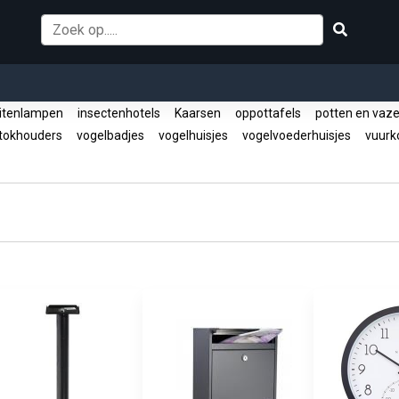
itenlampen
insectenhotels
Kaarsen
oppottafels
potten en vaz
tokhouders
vogelbadjes
vogelhuisjes
vogelvoederhuisjes
vuurko