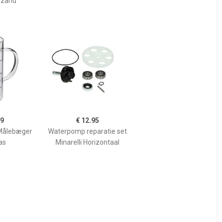
 zand
99
€ 12.95
Målebæger
Waterpomp reparatie set
as
Minarelli Horizontaal