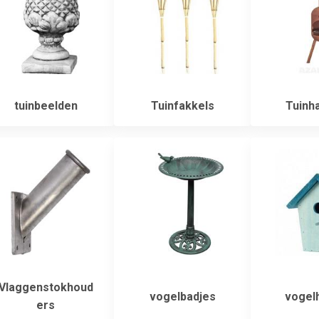
tuinbeelden
Tuinfakkels
Tuinh
Vlaggenstokhoud
vogelbadjes
vogelh
ers