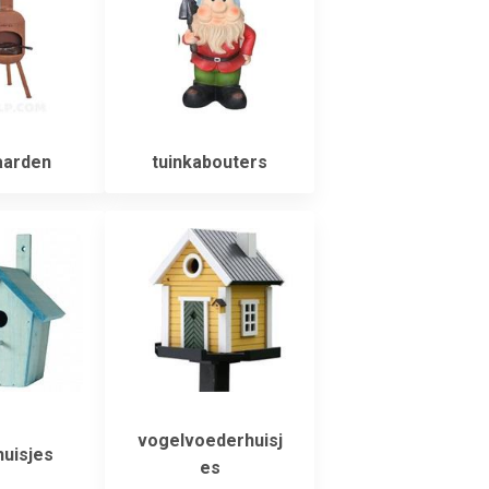
aarden
tuinkabouters
vogelvoederhuisj
uisjes
es