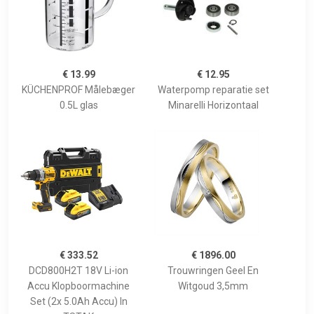
€ 13.99
€ 12.95
KÜCHENPROF Målebæger
Waterpomp reparatie set
0.5L glas
Minarelli Horizontaal
€ 333.52
€ 1896.00
DCD800H2T 18V Li-ion
Trouwringen Geel En
Accu Klopboormachine
Witgoud 3,5mm
Set (2x 5.0Ah Accu) In