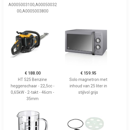
A0005003100,A00050032
00,A0005003800
€ 188.00
€ 159.95
HT 525 Benzine
Solo magnetron met
heggenschaar - 22,5cc -
inhoud van 25 liter in
0,65kW - 2-takt - 46cm -
stijlvol grijs
35mm