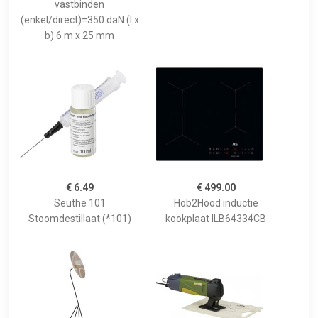
vastbinden
(enkel/direct)=350 daN (l x
b) 6 m x 25 mm
€ 6.49
€ 499.00
Seuthe 101
Hob2Hood inductie
Stoomdestillaat (*101)
kookplaat ILB64334CB