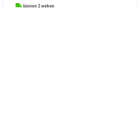
binnen 2 weken
TERUG
Algemeen
Koopadvies, FAQ over?
Privacy Policy
Cookies
Disclaimer
Zakelijk