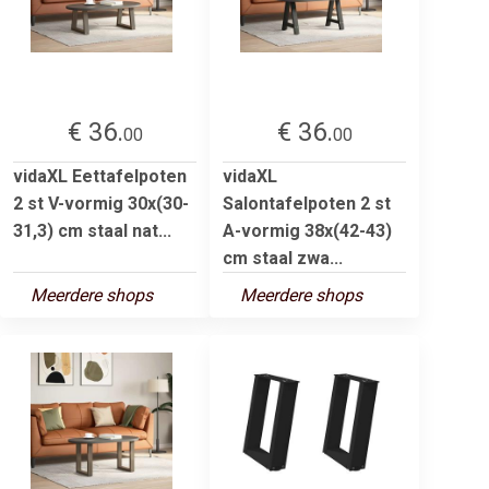
€ 36.
€ 36.
00
00
vidaXL Eettafelpoten
vidaXL
2 st V-vormig 30x(30-
Salontafelpoten 2 st
31,3) cm staal nat...
A-vormig 38x(42-43)
cm staal zwa...
Meerdere shops
Meerdere shops