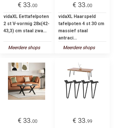
€ 33.
€ 33.
00
00
vidaXL Eettafelpoten
vidaXL Haarspeld
2 st V-vormig 28x(42-
tafelpoten 4 st 30 cm
43,3) cm staal zwa...
massief staal
antraci...
Meerdere shops
Meerdere shops
€ 33.
€ 33.
00
99