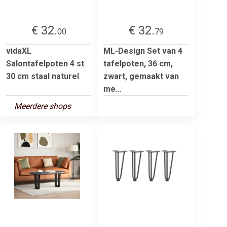
€ 32.
€ 32.
00
79
vidaXL
ML-Design Set van 4
Salontafelpoten 4 st
tafelpoten, 36 cm,
30 cm staal naturel
zwart, gemaakt van
me...
Meerdere shops