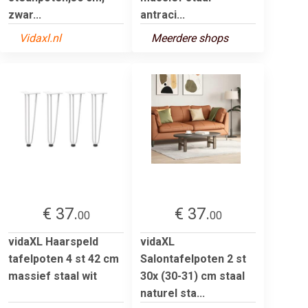
zwar...
antraci...
Vidaxl.nl
Meerdere shops
€ 37.
€ 37.
00
00
vidaXL Haarspeld
vidaXL
tafelpoten 4 st 42 cm
Salontafelpoten 2 st
massief staal wit
30x (30-31) cm staal
naturel sta...