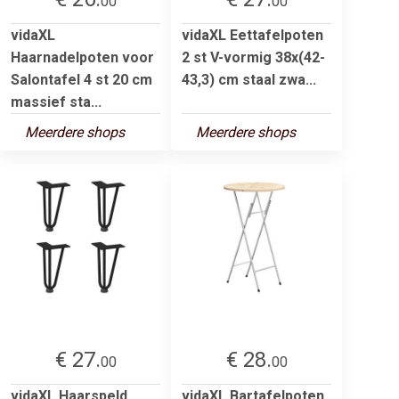
00
00
vidaXL
vidaXL Eettafelpoten
Haarnadelpoten voor
2 st V-vormig 38x(42-
Salontafel 4 st 20 cm
43,3) cm staal zwa...
massief sta...
Meerdere shops
Meerdere shops
€ 27.
€ 28.
00
00
vidaXL Haarspeld
vidaXL Bartafelpoten