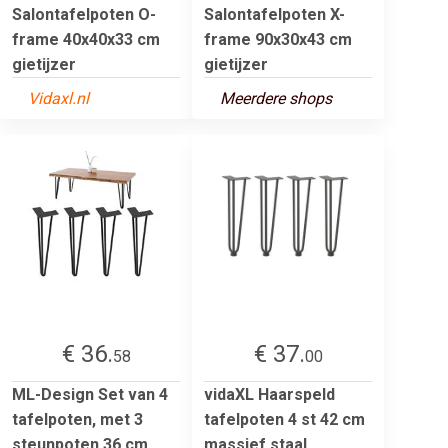
Salontafelpoten O-
Salontafelpoten X-
frame 40x40x33 cm
frame 90x30x43 cm
gietijzer
gietijzer
Vidaxl.nl
Meerdere shops
€ 36.
€ 37.
58
00
ML-Design Set van 4
vidaXL Haarspeld
tafelpoten, met 3
tafelpoten 4 st 42 cm
steunpoten,36 cm,
massief staal