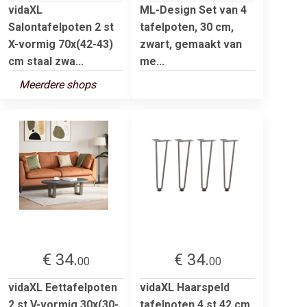
vidaXL
ML-Design Set van 4
Salontafelpoten 2 st
tafelpoten, 30 cm,
X-vormig 70x(42-43)
zwart, gemaakt van
cm staal zwa...
me...
Meerdere shops
€ 34.
€ 34.
00
00
vidaXL Eettafelpoten
vidaXL Haarspeld
2 st V-vormig 30x(30-
tafelpoten 4 st 42 cm