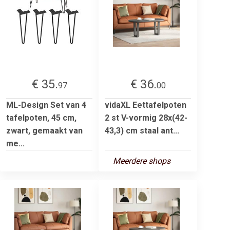
€ 35.
€ 36.
97
00
ML-Design Set van 4
vidaXL Eettafelpoten
tafelpoten, 45 cm,
2 st V-vormig 28x(42-
zwart, gemaakt van
43,3) cm staal ant...
me...
Meerdere shops