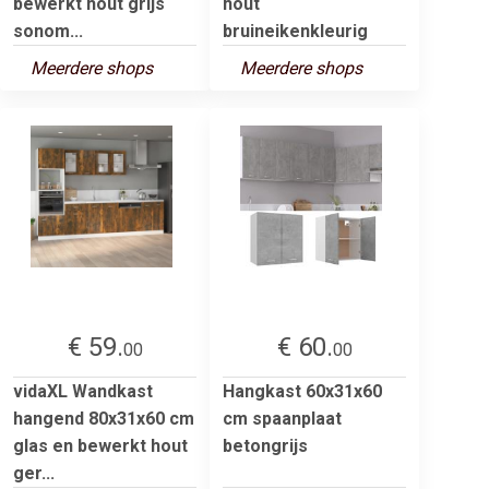
bewerkt hout grijs
hout
sonom...
bruineikenkleurig
Meerdere shops
Meerdere shops
€ 59.
€ 60.
00
00
vidaXL Wandkast
Hangkast 60x31x60
hangend 80x31x60 cm
cm spaanplaat
glas en bewerkt hout
betongrijs
ger...