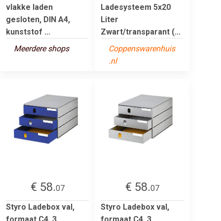
vlakke laden
Ladesysteem 5x20
gesloten, DIN A4,
Liter
kunststof ...
Zwart/transparant (...
Meerdere shops
Coppenswarenhuis
.nl
€ 58.
€ 58.
07
07
Styro Ladebox val,
Styro Ladebox val,
formaat C4, 3
formaat C4, 3