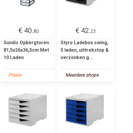
€ 40.
€ 42.
80
23
Sundis Opbergtoren
Styro Ladebox swing,
81,5x26x36,5cm Met
5 laden, uittrekstop &
10 Laden
verzonken g...
Praxis
Meerdere shops