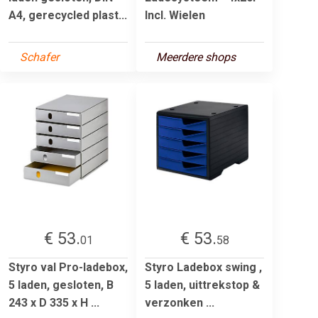
A4, gerecycled plast...
Incl. Wielen
Schafer
Meerdere shops
€ 53.
€ 53.
01
58
Styro val Pro-ladebox,
Styro Ladebox swing ,
5 laden, gesloten, B
5 laden, uittrekstop &
243 x D 335 x H ...
verzonken ...