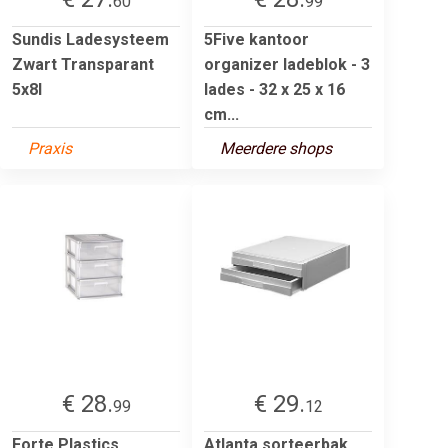
60
99
Sundis Ladesysteem
5Five kantoor
Zwart Transparant
organizer ladeblok - 3
5x8l
lades - 32 x 25 x 16
cm...
Praxis
Meerdere shops
€ 28.
€ 29.
99
12
Forte Plastics
Atlanta sorteerbak