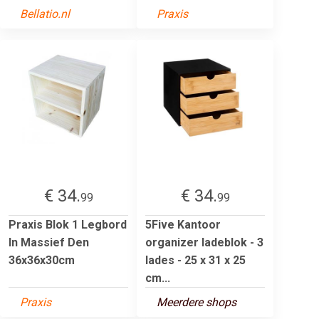
Bellatio.nl
Praxis
€ 34.
€ 34.
99
99
Praxis Blok 1 Legbord
5Five Kantoor
In Massief Den
organizer ladeblok - 3
36x36x30cm
lades - 25 x 31 x 25
cm...
Praxis
Meerdere shops