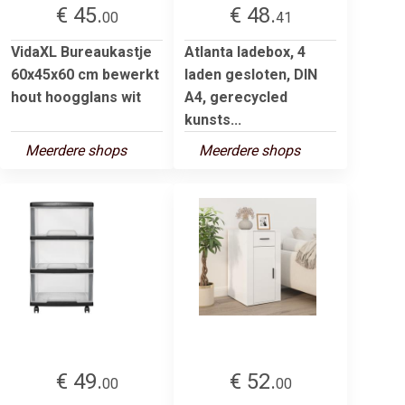
€ 45.
€ 48.
00
41
VidaXL Bureaukastje
Atlanta ladebox, 4
60x45x60 cm bewerkt
laden gesloten, DIN
hout hoogglans wit
A4, gerecycled
kunsts...
Meerdere shops
Meerdere shops
€ 49.
€ 52.
00
00