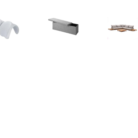
€ 21.95
€ 44.95
€ 43.
-Z-Spa™ Kussenset
Zitbank met opbergruimte
Portofino Lo
van 2
- grijs 115x38x38cm
Delig Soft G
Opvouwbaar
Weav