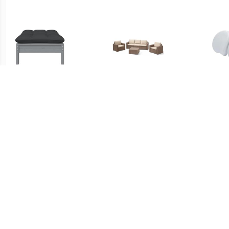
€ 51.00
€ 569.00
Tuinvoetenbank met
loungeset California 3-zits
Lay
antracietkleurig kussen
- cappuccino
grenenhout grijs