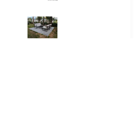
99
€ 449.00
ungeset 6
Loungeset Acre m. 3 zits
rey Mixed
bank - zwart/grijs
e