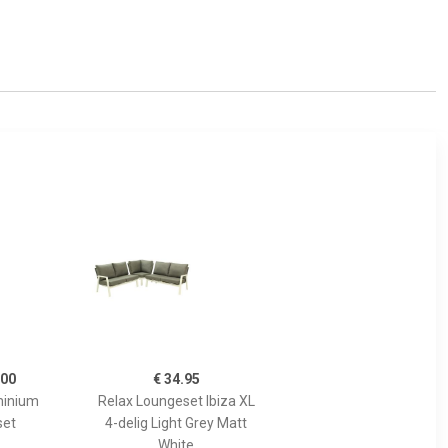
.00
€ 34.95
minium
Relax Loungeset Ibiza XL
set
4-delig Light Grey Matt
White