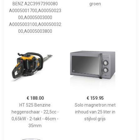
BENZ A2C3997390080
groen
A0005001700,A00050023
00,A0005003000
A0005003100,A00050032
00,A0005003800
€ 188.00
€ 159.95
HT 525 Benzine
Solo magnetron met
heggenschaar - 22,5cc -
inhoud van 25 liter in
0,65kW - 2-takt - 46cm -
stijlvol grijs
35mm