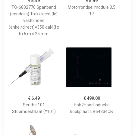
€ 5.49
€ 5.49
TO-6802776 Spanband
Motorrondsel module 0,5
(eendelig) Trekkracht (lc)
17
vastbinden
(enkel/direct)=350 daN (l x
b) 6 m x 25 mm
€ 6.49
€ 499.00
Seuthe 101
Hob2Hood inductie
Stoomdestillaat (*101)
kookplaat ILB64334CB