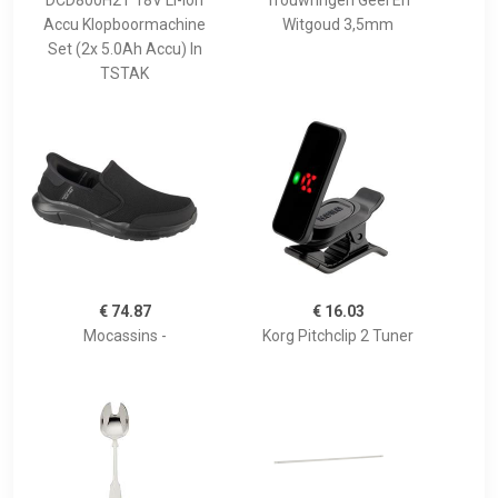
DCD800H2T 18V Li-ion
Trouwringen Geel En
Accu Klopboormachine
Witgoud 3,5mm
Set (2x 5.0Ah Accu) In
TSTAK
€ 74.87
€ 16.03
Mocassins -
Korg Pitchclip 2 Tuner