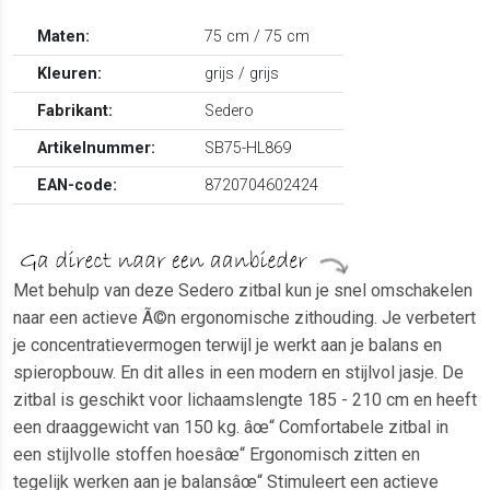
Maten:
75 cm / 75 cm
Kleuren:
grijs / grijs
Fabrikant:
Sedero
Artikelnummer:
SB75-HL869
EAN-code:
8720704602424
Met behulp van deze Sedero zitbal kun je snel omschakelen
naar een actieve Ã©n ergonomische zithouding. Je verbetert
je concentratievermogen terwijl je werkt aan je balans en
spieropbouw. En dit alles in een modern en stijlvol jasje. De
zitbal is geschikt voor lichaamslengte 185 - 210 cm en heeft
een draaggewicht van 150 kg. âœ“ Comfortabele zitbal in
een stijlvolle stoffen hoesâœ“ Ergonomisch zitten en
tegelijk werken aan je balansâœ“ Stimuleert een actieve