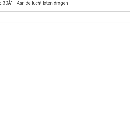
 30Â° - Aan de lucht laten drogen
€ 47.95
€ 49.25
€ 79.
tz Ergo Cosy actieve
Actieve zitbal Leitz Ergo
Leitz Ergo acti
zitbal, blauw
Cosy grijs
anti-rol, 75 