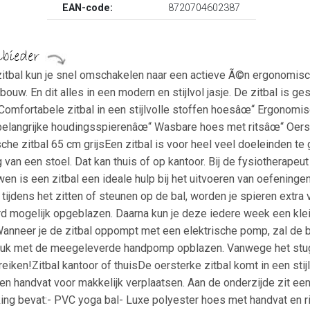
EAN-code:
8720704602387
tbal kun je snel omschakelen naar een actieve Ã©n ergonomische
bouw. En dit alles in een modern en stijlvol jasje. De zitbal is 
omfortabele zitbal in een stijlvolle stoffen hoesâœ“ Ergonomisc
 belangrijke houdingsspierenâœ“ Wasbare hoes met ritsâœ“ Oerst
e zitbal 65 cm grijsEen zitbal is voor heel veel doeleinden te
van een stoel. Dat kan thuis of op kantoor. Bij de fysiotherapeut
n is een zitbal een ideale hulp bij het uitvoeren van oefening
ijdens het zitten of steunen op de bal, worden je spieren extra ve
d mogelijk opgeblazen. Daarna kun je deze iedere week een klein 
anneer je de zitbal oppompt met een elektrische pomp, zal de b
 stuk met de meegeleverde handpomp opblazen. Vanwege het stug
eiken!Zitbal kantoor of thuisDe oersterke zitbal komt in een sti
en handvat voor makkelijk verplaatsen. Aan de onderzijde zit ee
king bevat:- PVC yoga bal- Luxe polyester hoes met handvat en