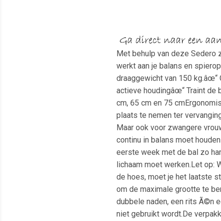
Met behulp van deze Sedero zi
werkt aan je balans en spierop
draaggewicht van 150 kg.âœ“ C
actieve houdingâœ“ Traint de
cm, 65 cm en 75 cmErgonomisch
plaats te nemen ter vervanging 
Maar ook voor zwangere vrouwe
continu in balans moet houden t
eerste week met de bal zo har
lichaam moet werken.Let op: W
de hoes, moet je het laatste
om de maximale grootte te ber
dubbele naden, een rits Ã©n e
niet gebruikt wordt.De verpak