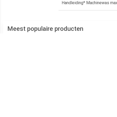
Handleiding* Machinewas max.
Meest populaire producten
€ 53.76
€ 67.32
Leitz Ergo Cosy actieve
Ergonomische zitbal ERGO
Lei
zitbal, geel
SPHERE grijs - UNILUX