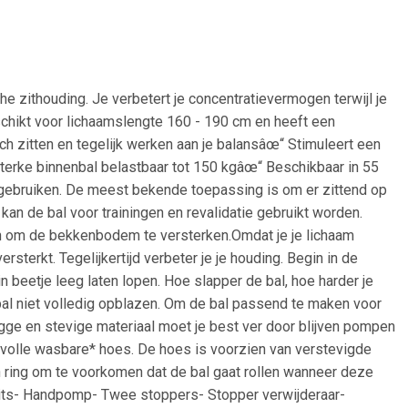
 zithouding. Je verbetert je concentratievermogen terwijl je
geschikt voor lichaamslengte 160 - 190 cm en heeft een
h zitten en tegelijk werken aan je balansâœ“ Stimuleert een
erke binnenbal belastbaar tot 150 kgâœ“ Beschikbaar in 55
 gebruiken. De meest bekende toepassing is om er zittend op
 kan de bal voor trainingen en revalidatie gebruikt worden.
en om de bekkenbodem te versterken.Omdat je je lichaam
rsterkt. Tegelijkertijd verbeter je je houding. Begin in de
beetje leeg laten lopen. Hoe slapper de bal, hoe harder je
al niet volledig opblazen. Om de bal passend te maken voor
ge en stevige materiaal moet je best ver door blijven pompen
jlvolle wasbare* hoes. De hoes is voorzien van verstevigde
n ring om te voorkomen dat de bal gaat rollen wanneer deze
 rits- Handpomp- Twee stoppers- Stopper verwijderaar-