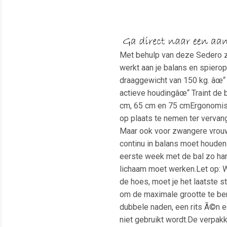
Met behulp van deze Sedero zi
werkt aan je balans en spierop
draaggewicht van 150 kg. âœ“ 
actieve houdingâœ“ Traint de
cm, 65 cm en 75 cmErgonomisch
op plaats te nemen ter vervangi
Maar ook voor zwangere vrouwe
continu in balans moet houden t
eerste week met de bal zo har
lichaam moet werken.Let op: W
de hoes, moet je het laatste
om de maximale grootte te ber
dubbele naden, een rits Ã©n e
niet gebruikt wordt.De verpak