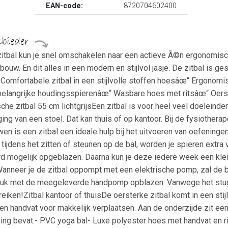
EAN-code:
8720704602400
tbal kun je snel omschakelen naar een actieve Ã©n ergonomische
bouw. En dit alles in een modern en stijlvol jasje. De zitbal is 
Comfortabele zitbal in een stijlvolle stoffen hoesâœ“ Ergonomis
 belangrijke houdingsspierenâœ“ Wasbare hoes met ritsâœ“ Oerst
e zitbal 55 cm lichtgrijsEen zitbal is voor heel veel doeleind
ng van een stoel. Dat kan thuis of op kantoor. Bij de fysiotherap
n is een zitbal een ideale hulp bij het uitvoeren van oefening
ijdens het zitten of steunen op de bal, worden je spieren extra ve
d mogelijk opgeblazen. Daarna kun je deze iedere week een klein 
anneer je de zitbal oppompt met een elektrische pomp, zal de b
 stuk met de meegeleverde handpomp opblazen. Vanwege het stug
eiken!Zitbal kantoor of thuisDe oersterke zitbal komt in een sti
en handvat voor makkelijk verplaatsen. Aan de onderzijde zit ee
king bevat:- PVC yoga bal- Luxe polyester hoes met handvat en