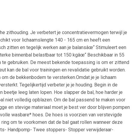
 zithouding. Je verbetert je concentratievermogen terwijl je
geschikt voor lichaamslengte 140 - 165 cm en heeft een
ch zitten en tegelijk werken aan je balansâœ“ Stimuleert een
erke binnenbal belastbaar tot 150 kgâœ“ Beschikbaar in 55
en te gebruiken. De meest bekende toepassing is om er zittend
eut kan de bal voor trainingen en revalidatie gebruikt worden.
en om de bekkenbodem te versterken.Omdat je je lichaam
rsterkt. Tegelijkertijd verbeter je je houding. Begin in de
beetje leeg laten lopen. Hoe slapper de bal, hoe harder je
al niet volledig opblazen. Om de bal passend te maken voor
ge en stevige materiaal moet je best ver door blijven pompen
jlvolle wasbare* hoes. De hoes is voorzien van verstevigde
n ring om te voorkomen dat de bal gaat rollen wanneer deze
 rits- Handpomp- Twee stoppers- Stopper verwijderaar-