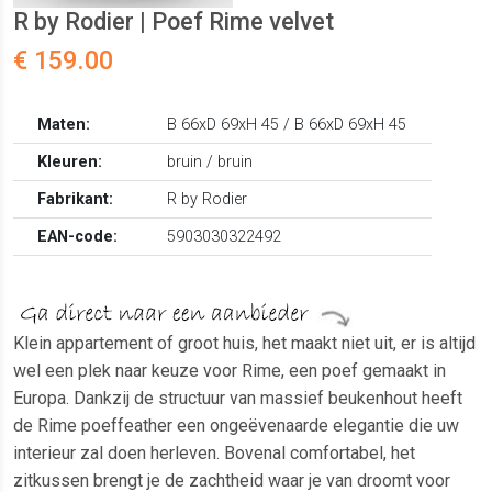
R by Rodier | Poef Rime velvet
€ 159.00
Maten:
B 66xD 69xH 45 / B 66xD 69xH 45
Kleuren:
bruin / bruin
Fabrikant:
R by Rodier
EAN-code:
5903030322492
Klein appartement of groot huis, het maakt niet uit, er is altijd
wel een plek naar keuze voor Rime, een poef gemaakt in
Europa. Dankzij de structuur van massief beukenhout heeft
de Rime poeffeather een ongeëvenaarde elegantie die uw
interieur zal doen herleven. Bovenal comfortabel, het
zitkussen brengt je de zachtheid waar je van droomt voor