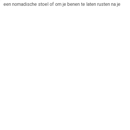
een nomadische stoel of om je benen te laten rusten na je
werkuren. Omdat het ook praktisch en gemakkelijk te
onderhouden is, is het kussen afneembaar en is de hoes
verkrijgbaar in 40 kleuren. Over het merk: R BY RODIER biedt
een serie fauteuils en sofa's met een tijdloos ontwerp en
een grote mate van comfort. Deze nieuwe collectie
combineert techniciteit en moderniteit door hout, natuurlijke
materialen en couturebekledingen de vrije loop te laten. R BY
RODIER is een reis naar harmonieuze en tijdloze klanken.
TERUG
Algemeen