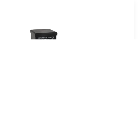
50
€ 18.99
ef - Grijs
Tomaz opvouwbare poef
ichtgrijs 37,5 x D 37,5 x H
38,3 cm