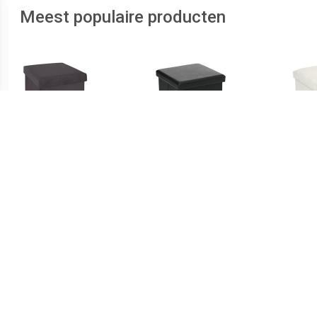
Meest populaire producten
€ 16.99
€ 16.99
Tess fluwelen
Opvouwbare PVC poef -
Ly
opvouwbare poef -
Zwart
Donkergrijs