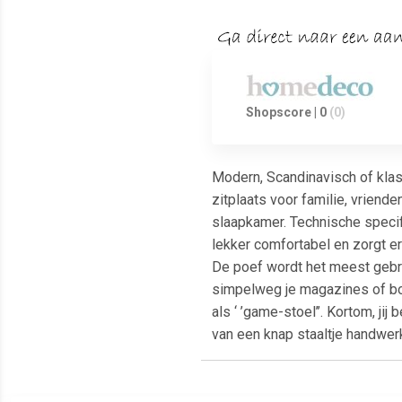
Shopscore | 0
(0)
Modern, Scandinavisch of klas
zitplaats voor familie, vriende
slaapkamer. Technische specifi
lekker comfortabel en zorgt er
De poef wordt het meest gebru
simpelweg je magazines of boek
als ‘ ’game-stoel’’. Kortom, j
van een knap staaltje handwer