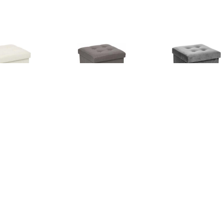
€ 16.99
€ 16.99
€ 17.
sandre opvouwbare
Lysandre opvouwbare
Opvouwbare Po
poef - Beige
poef - Grijs