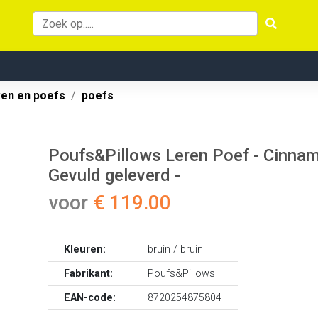
ken en poefs
poefs
Poufs&Pillows Leren Poef - Cinnamo
Gevuld geleverd -
voor
€ 119.00
Kleuren:
bruin / bruin
Fabrikant:
Poufs&Pillows
EAN-code:
8720254875804