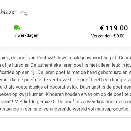
€ 119.00
3 werkdagen
Verzenden: € 0.00
siek, de poef van Poufs&Pillows maakt jouw inrichting af! Gebrui
n of je huisdier. De authentieke leren poef is niet alleen leuk i
caties op een rij : De leren poef is met de hand geborduurd en 
voor dat de poef niet te veel inzakt. De poef heeft een hoogte 
ikt als voetenbankje of decoratiestuk. Daarnaast is de poef een
en op kwijt kunnen. Kinderen houden ervan om op de poef te zitt
ij bepaalt! Met liefde gemaakt : De poef is vervaardigd door een 
k staande in een snel veranderende wereld vol massaproductie. W