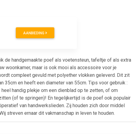
AANBIEDING
k de handgemaakte poef als voetensteun, tafeltje of als extra
n jouw woonkamer, maar is ook mooi als accessoire voor je
wordt compleet gevuld met polyether vlokken geleverd. Dit zit
van 35cm en heeft een diameter van 55cm. Tips voor gebruik :
 heel handig plekje om een dienblad op te zetten, of om
en (of te springen)! En tegelijkertijd is de poef ook populair
coöperatief van handwerkslieden. Zij houden zich door middel
ij streven ernaar dit vakmanschap in leven te houden.