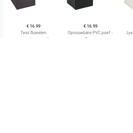
€ 16.99
€ 16.99
Tess fluwelen
Opvouwbare PVC poef -
Ly
opvouwbare poef -
Zwart
Donkergrijs
€ 16.99
€ 21.00
Atmosphera
Voetensteun
STO
Poef/hocker/voetenbankj
43,5x32,5x10,5 cm zwart
e - opbergbox - blauw -
PO/MDF - 38 x 38 x 38 cm