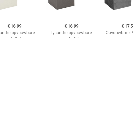
€ 16.99
€ 16.99
€ 17.
sandre opvouwbare
Lysandre opvouwbare
Opvouwbare Po
poef - Beige
poef - Grijs
€ 175.45
€ 17.50
€ 59.
V zitbal Macchiato
Atmosphera
Poef geel 50 x
75cm
Poef/hocker/voetenbankj
CONR
e - opbergbox - zwart -
PU/MDF - 38 x 38 cm -