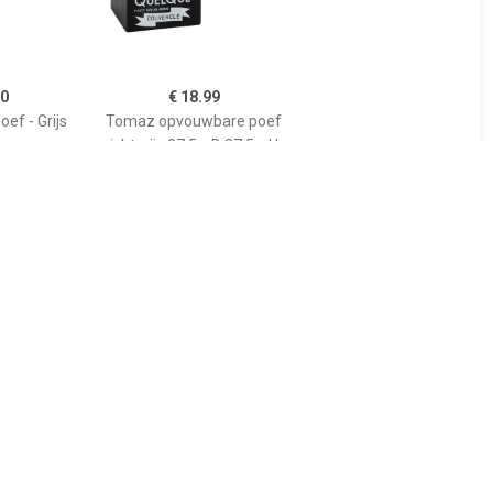
50
€ 18.99
ef - Grijs
Tomaz opvouwbare poef
ichtgrijs 37,5 x D 37,5 x H
38,3 cm
99
€ 165.77
 50 x 31 cm
Leiv zitbal Silver grey-H
AD
70-75 cm