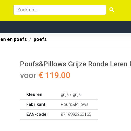
ken en poefs
poefs
Poufs&Pillows Grijze Ronde Leren 
voor
€ 119.00
Kleuren:
grijs / grijs
Fabrikant:
Poufs&Pillows
EAN-code:
8719992263165