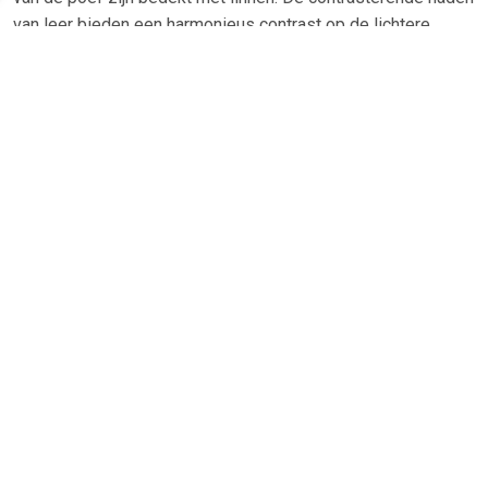
van leer bieden een harmonieus contrast op de lichtere
linnen stof en omlijsten de oppervlakken effectief.
TERUG
Algemeen
Koopadvies, FAQ over?
Privacy Policy
Cookies
Disclaimer
Zakelijk