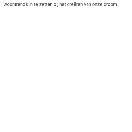
woontrends in te zetten bij het creëren van onze droom
collectie. Ons team struint stad en land af op zoek naar de
mooiste spullen, om ervoor te zorgen dat we jouw interieur
wensen kunnen vervullen. We richten ons op het creëren van
een divers assortiment met hoogwaardige producten
waaronder tafels, banken, stoelen en vloerkleden, die naast
stijlvol ook betaalbaar en duurzaam zijn. Doordat ons team
continu werkt aan het perfectioneren van de collectie, weet
je zeker dat de producten van NADUVI Collection van hoge
kwaliteit zijn en dat je nog lange tijd kan genieten van jouw
unieke stijl.
TERUG