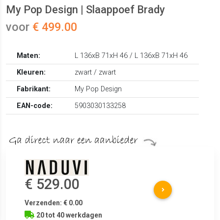
My Pop Design | Slaappoef Brady
voor
€ 499.00
Maten:
L 136xB 71xH 46 / L 136xB 71xH 46
Kleuren:
zwart / zwart
Fabrikant:
My Pop Design
EAN-code:
5903030133258
€ 529.00
Verzenden: € 0.00
20 tot 40 werkdagen