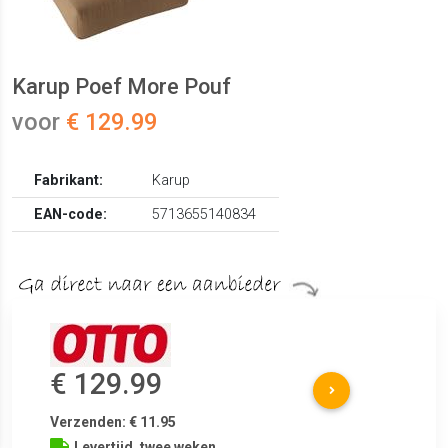
Karup Poef More Pouf
voor
€ 129.99
Fabrikant:
Karup
EAN-code:
5713655140834
€ 129.99
Verzenden: € 11.95
Levertijd, twee weken