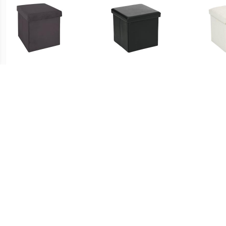
€ 16.99
€ 16.99
Tess fluwelen
Opvouwbare PVC poef -
Ly
opvouwbare poef -
Zwart
Donkergrijs
€ 16.99
€ 21.00
Atmosphera
Voetensteun
STO