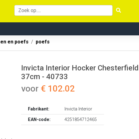
ken en poefs
poefs
Invicta Interior Hocker Chesterfi
37cm - 40733
voor
€ 102.02
Fabrikant:
Invicta Interior
EAN-code:
4251854712465