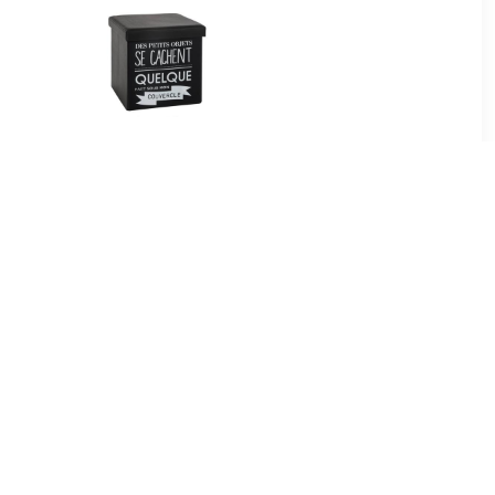
50
€ 18.99
ef - Grijs
Tomaz opvouwbare poef
ichtgrijs 37,5 x D 37,5 x H
38,3 cm
99
€ 165.77
 50 x 31 cm
Leiv zitbal Silver grey-H