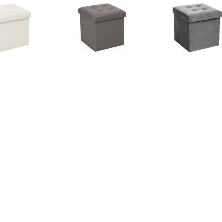
€ 16.99
€ 16.99
€ 17.
sandre opvouwbare
Lysandre opvouwbare
Opvouwbare Po
poef - Beige
poef - Grijs
€ 175.45
€ 17.50
€ 59.
V zitbal Macchiato
Atmosphera
Poef geel 50 x