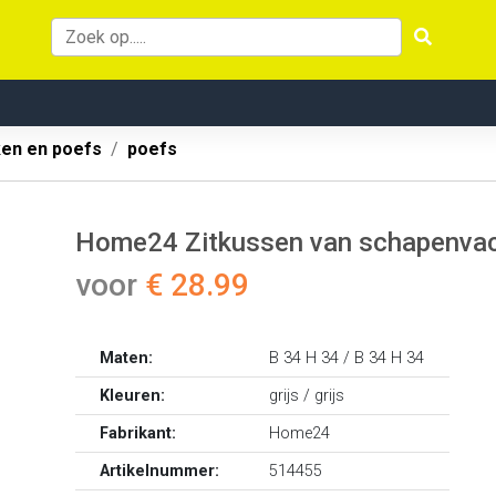
ken en poefs
poefs
Home24 Zitkussen van schapenvach
voor
€ 28.99
Maten:
B 34 H 34 / B 34 H 34
Kleuren:
grijs / grijs
Fabrikant:
Home24
Artikelnummer:
514455