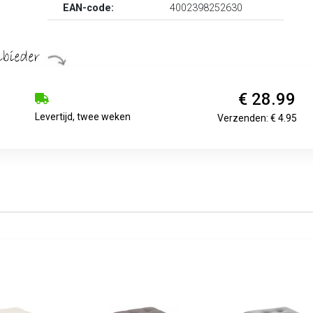
EAN-code:
4002398252630
€ 28.99
Levertijd, twee weken
Verzenden: € 4.95