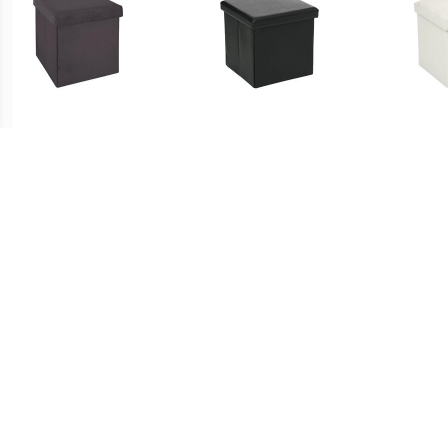
€ 16.99
€ 16.99
Tess fluwelen
Opvouwbare PVC poef -
Ly
opvouwbare poef -
Zwart
Donkergrijs
€ 16.99
€ 21.00
Atmosphera
Voetensteun
STO