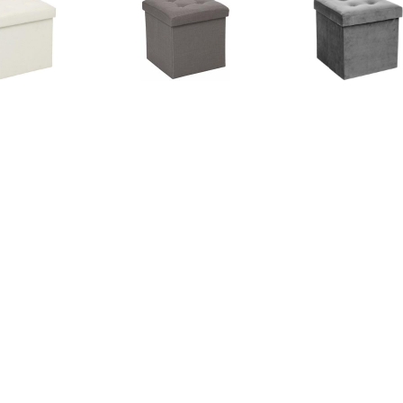
€ 16.99
€ 16.99
€ 17.
sandre opvouwbare
Lysandre opvouwbare
Opvouwbare Po
poef - Beige
poef - Grijs
€ 175.45
€ 17.50
€ 59.
V zitbal Macchiato
Atmosphera
Poef geel 50 x