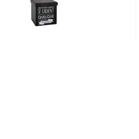
50
€ 18.99
ef - Grijs
Tomaz opvouwbare poef
ichtgrijs 37,5 x D 37,5 x H
38,3 cm
99
€ 165.77
 50 x 31 cm
Leiv zitbal Silver grey-H